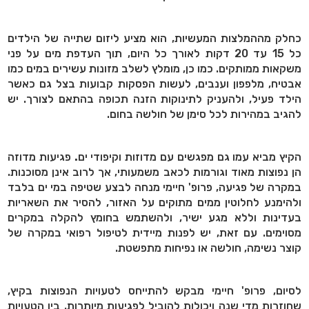
כחלק מההמלצות המעשיות, הוא מציע ליזום שתייה של הילדים
כל 15 עד 20 דקות לאורך כל היום, תוך העדפת מים על פני
משקאות ממותקים. כמו כן, מומלץ לשלב מזונות עשירים במים כמו
אבטיח, מלפפון וענבים, לעשות הפסקות קבועות בצל גם כאשר
הילד פעיל, ולהעניק לתינוקות הזנה תכופה בהתאם לצורך. יש
להגיב במהירות לכל סימן של חולשה בחום.
הקיץ מביא עמו גם מפגשים עם מדוזות וקיפודי ים
.
פגיעות מדוזה
הן נפוצות מאוד וגורמות לכאב משמעותי, אך לרוב אינן מסוכנות.
במקרה של פגיעה, פרופ' חיימי מנחה לבצע שטיפה במי ים בלבד
ולהימנע לחלוטין ממים מתוקים על האזור, להסיר את השאריות
בעדינות וללא מגע ישיר, ולהשתמש בחומץ להקלה במקרים
מסוימים. עם זאת, יש לפנות מיידית לטיפול רפואי במקרה של
קוצר נשימה, חולשה או נפיחות מתפשטת.
לסיום, פרופ' חיימי מבקש להתייחס לטעויות הנפוצות בקיץ,
שחוזרות מדי שנה ויכולות להוביל לפגיעות מיותרות. בין הטעויות