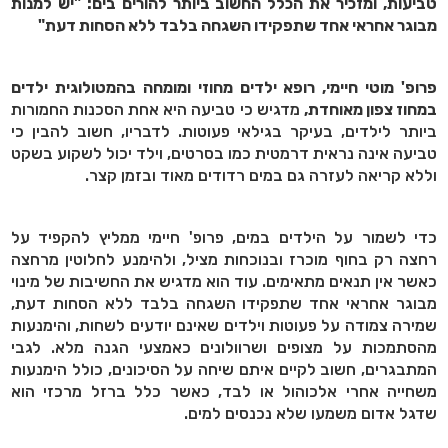
טביעות, ומזכיר את הכלל החשוב ביותר להורים בים: "יש למנות
מבוגר אחראי אחד שתפקידו השגחה בלבד ללא הסחות דעת"
פרופ' מוטי חיימי, רופא ילדים מחוזי ומומחה בהמטולוגית ילדים
במחוז צפון מאוחדת,
מדגיש כי טביעה היא אחת הסכנות החמורות
ביותר לילדים, בעיקר בגילאי פעוטות. לדבריו, חשוב להבין כי
טביעה אינה נראית דרמטית כמו בסרטים, וילד יכול לשקוע בשקט
וללא קריאה לעזרה גם במים רדודים מאוד ובזמן קצר.
כדי לשמור על הילדים במים, פרופ' חיימי ממליץ להקפיד על
רחצה רק בחוף מוכרז ובנוכחות מציל, ולהימנע לחלוטין מרחצה
כאשר אין תנאים מתאימים. עוד הוא מדגיש את החשיבות של מינוי
מבוגר אחראי אחד שתפקידו השגחה בלבד ללא הסחות דעת,
שמירה צמודה על פעוטות וילדים שאינם יודעים לשחות, והימנעות
מהסתמכות על מצופים ושרוולונים כאמצעי הגנה מלא. לגבי
המתבגרים, חשוב לקיים איתם שיחה על הסיכונים, כולל הימנעות
משחייה אחרי אלכוהול או לבד, כאשר כלל ברזל מרכזי הוא
שדגל אדום משמעו שלא נכנסים למים.