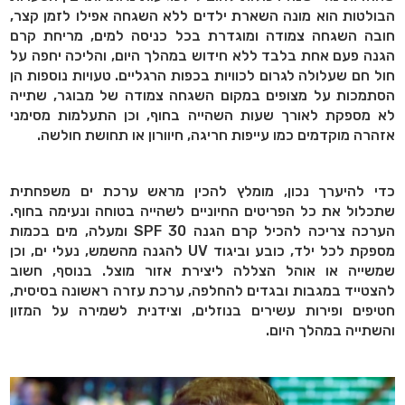
הבולטות הוא מונה השארת ילדים ללא השגחה אפילו לזמן קצר,
חובה השגחה צמודה ומוגדרת בכל כניסה למים, מריחת קרם
הגנה פעם אחת בלבד ללא חידוש במהלך היום, והליכה יחפה על
חול חם שעלולה לגרום לכוויות בכפות הרגליים. טעויות נוספות הן
הסתמכות על מצופים במקום השגחה צמודה של מבוגר, שתייה
לא מספקת לאורך שעות השהייה בחוף, וכן התעלמות מסימני
אזהרה מוקדמים כמו עייפות חריגה, חיוורון או תחושת חולשה.
כדי להיערך נכון, מומלץ להכין מראש ערכת ים משפחתית
שתכלול את כל הפריטים החיוניים לשהייה בטוחה ונעימה בחוף.
הערכה צריכה להכיל קרם הגנה
SPF 30
ומעלה, מים בכמות
מספקת לכל ילד, כובע וביגוד
UV
להגנה מהשמש, נעלי ים, וכן
שמשייה או אוהל הצללה ליצירת אזור מוצל. בנוסף, חשוב
להצטייד במגבות ובגדים להחלפה, ערכת עזרה ראשונה בסיסית,
חטיפים ופירות עשירים בנוזלים, וצידנית לשמירה על המזון
והשתייה במהלך היום.