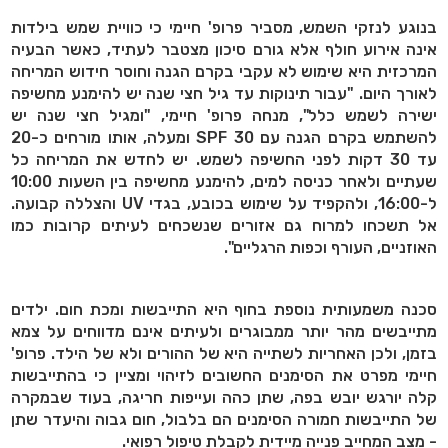
בנוגע לנזקי השמש, מסביר פרופ' חיימי כי כוויית שמש בילדות
אינה אירוע חולף אלא גורם סיכון מצטבר לעתיד, כאשר הבעיה
המרכזית היא שימוש לא עקבי בקרם הגנה וחוסר חידוש המריחה
לאורך היום. "עבור תינוקות עד גיל חצי שנה יש להימנע מחשיפה
ישירה לשמש כלל", מנחה פרופ' חיימי, "ומגיל חצי שנה יש
להשתמש בקרם הגנה עם
SPF 30
ומעלה, אותו מורחים כ-20
עד 30 דקות לפני החשיפה לשמש. יש לחדש את המריחה כל
שעתיים ולאחר כניסה למים, להימנע מחשיפה בין השעות 10:00
ל-16:00, ולהקפיד על שימוש בכובע, בגדי
UV
והצללה קבועה.
אל תשכחו למרוח גם אזורים שנשכחים לעיתים קרובות כמו
האוזניים, העורף וכפות הרגליים".
סכנה משמעותית נוספת בחוף היא התייבשות ומכת חום. ילדים
מתייבשים מהר יותר ממבוגרים ולעיתים אינם מדווחים על צמא
בזמן, ולכן האחריות לשתייה היא של ההורים ולא של הילד. פרופ'
חיימי מפרט את הסימנים החשובים לזיהוי ומציין כי בהתייבשות
קלה יורגש יובש בפה, שתן כהה ועייפות חריגה, בעוד שבמקרה
של התייבשות חמורה הסימנים הם בלבול, חום גבוה והיעדר שתן
- מצב המחייב פנייה מיידית לקבלת טיפול רפואי.