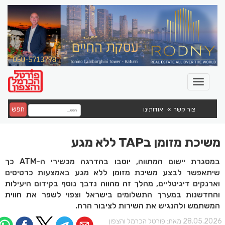
חפש
צור קשר
אודותינו
משיכת מזומן בTAP ללא מגע
במסגרת יישום המתווה, יוסבו בהדרגה מכשירי ה-ATM כך
שיתאפשר לבצע משיכת מזומן ללא מגע באמצעות כרטיסים
וארנקים דיגיטליים, מהלך זה מהווה נדבך נוסף בקידום היעילות
והחדשנות במערך התשלומים בישראל וצפוי לשפר את חווית
המשתמש ולהנגיש את השירות לציבור הרח.
28.05.202 מאת:
פורטל הכרמל והצפון