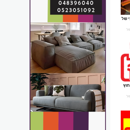
 של
רמל
חוץ
רמל