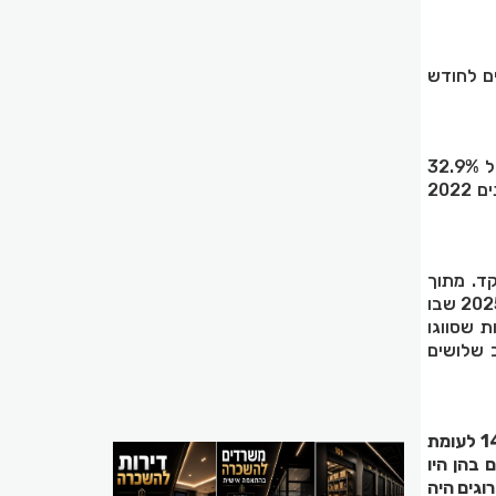
ם לחודש
במהלך חודש מאי 2026 נרשמו 498 תאונות דרכים עם נפגעים, נתון המהווה ירידה חדה של 32.9%
לעומת מאי 2025, אז אירעו 742 תאונות, וצניחה של 41.4% לעומת ממוצע חודשי מאי בשנים 2022
ירידה של 28.8% לעומת אשתקד. מתוך
הנפגעים, 194 נפצעו באורח קשה, נתון המציג שיפור ומשקף ירידה של 24.5% לעומת מאי 2025 שבו
 למשטרה עוד 2,832 תאונות קלות שסווגו
רידה של כ שלושים
בחודשים ינואר-מאי 2026 נהרגו 179 אנשים בתאונות דרכים – מספר ההרוגים היה נמוך ב-14 לעומת
 בהן היו
מספר ההרוגים היה