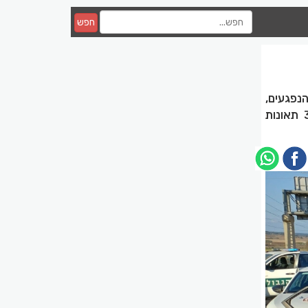
חפש
נפגעים,
בחודש מאי לבדו היו 882 נפגעים ב-498 תאונות דרכים, מתוכם, 40 הרוגים ב-34 תאונות