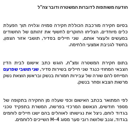
הודעה משותפות לדוברות המשטרה ודובר צה"ל
בסיום חקירה מורכבת הכוללת חקירה סמויה וגלויה תוך הפעלת
כלים מיוחדים, הצליחו החוקרים לחשוף את זהותם של החשודים
במעשים ולעצור אותם, שני חיילים בסדיר, תושבי אזור הצפון,
בחשד לגניבת אמצעי הלחימה.
בתום חקירת המשטרה ומצ"ח, הוגש כתב אישום לבית הדין
הצבאי המחוזי כנגד שני חיילים בשירות סדיר,
שני תושבי שפרעם
המייחס להם שורה של עבירות חמורות בנשק ובראשן הוצאת נשק
מרשות הצבא וסחר בנשק.
לפי המתואר בכתב האישום וכפי שעלה מן החקירה בתקופה של
מספר חודשים, הנאשם המרכזי בפרשה, המשרת בתפקיד טכני
בגדוד לוחם, ניצל את נגישותו לאוהלים בהם ישנו חיילים לוחמים
בגדוד, וגנב שלושה רובי סער מסוג M-4 השייכים ללוחמים.