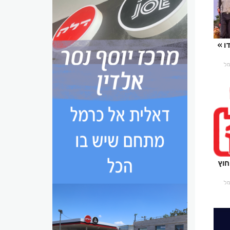
ו
רמל
חוץ
רמל