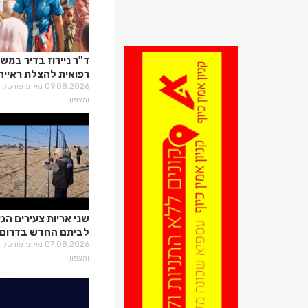
ד"ר ניירוז בדיר במש
רפואית להצלת ראייה
באתיופיה
09.08.2026 מאת: פו
והצפון
שני אריות צעירים הגי
לביתם החדש בדרום
אפריקה
07.08.2026 מאת: פו
והצפון