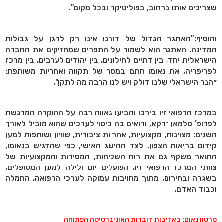
שצריכים אותו ברחוב, בפוליטיקה ובכל מקום".
והוסיף:"האתגר הגדול של דורנו אינו רק להגן על גבולות
המדינה. האתגר הוא לשמור על התפרים שמחזיקים את החברה
הישראלית יחד, בין דתיים לחילונים, בין יהודים לערבים, בין מרכז
לפריפריה, את נאומו חתם במסר של תקווה ואחריות משותפת:
״הנר הישראלי שלנו דולק ויש לנו הרבה מה לתקן".
במרכז הרפואי זיו בירכו והביעו גאווה רבה על ההוקרה המרגשת
לפרופ’ סלמאן זרקא, ורואים בה ביטוי לערכים שהוא מוביל לאורך
השנים: מצוינות, מקצועיות, אחריות ציבורית, שוויון ושותפות למען
קידום בריאות הצפון. לצד ההישג האישי, כפי שהדגיש בנאומו,
התואר משקף גם את רוח השליחות, המסירות והמקצועיות של
צוותי המרכז הרפואי זיו, הפועלים יום ולילה למען המטופלים,
בשגרה ובחירום, מתוך מחויבות עמוקה לערכי הרפואה, החמלה
וכבוד האדם.
סרטון נאום: באדיבות דוברות האוניברסיטה הפתוחה