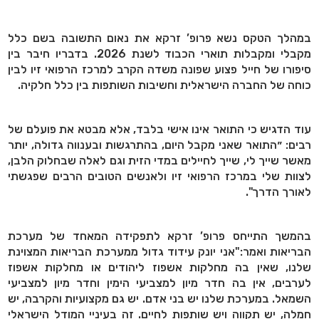
במהלך הטקס נשא פרופ’ זרקא את נאום התשובה בשם כלל
מקבלי ומקבלות תוארי הכבוד לשנת 2026. בדבריו חיבר בין
סיפורו של חייל פצוע שפונה משדה הקרב למרכז הרפואי זיו לבין
כוחה של החברה הישראלית וחשיבות השותפות בין כלל חלקיה.
עוד הדגיש כי התואר אינו אישי בלבד, אלא מבטא את פועלם של
רבים: ״התואר שאני מקבל היום, בהתרגשות ובענווה גדולה, יותר
מאשר שייך לי, שייך לחיילים במדי הזית וגם לאלה שבחלוק הלבן,
לצוות שלי במרכז הרפואי זיו ולאנשים הטובים הרבים שפגשתי
לאורך הדרך".
בהמשך התייחס פרופ’ זרקא לתפקידה המאחד של מערכת
הבריאות ואמר:"אני יונק עידוד גדול ממערכת הבריאות המצוינת
שלנו, שאין בה מחלקות אשפוז ליהודים או מחלקות אשפוז
לערבים, אין בה חדר מיון למצביעי הימין וחדר מיון למצביעי
השמאל. במערכת שלנו יש בני אדם. יש גם מקצועיות והקרבה, יש
חמלה, יש תקווה ויש שותפות לחיים. זה בעיניי המודל הישראלי