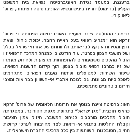
ברעננה, במעמד נגידת האוניברסיטה ונשיאת בית המשפט
העליון (בדימוס) דורית ביניש ונשיא האוניברסיטה הפתוחה, פרופ’
ליאו קורי.
בנימוקי ההחלטה ציינה מועצת האוניברסיטה הפתוחה כי פרופ’
זרקא הוא ״מנהיג רפואי בעל ראייה רחבה, יכולת ניהול יוצאת
דופן ומסירות אין קץ לבריאותם ולרווחתם של אזרחי ישראל בכלל
ושל תושבי הצפון בפרט״. עוד הודגש כי כמנהל המרכז הרפואי זיו
הוביל מהלכים משמעותיים להתפתחות מקצועית ולחיזוק מעמדו
של זיו כמרכז רפואי מוביל בצפון, תוך קידום חדשנות רפואית,
שיפור השירות למטופלים ופיתוח מענים רפואיים מתקדמים
לאוכלוסיות מגוונות, גם לנוכח אתגרי אי-השוויון בבריאות ומצבי
חירום ביטחוניים מתמשכים.
האוניברסיטה ציינה בנוסף את תרומתו הלאומית של פרופ’ זרקא
כראש תוכנית ״מגן ישראל״ בתקופת מגפת הקורונה, במסגרתה
הוביל מהלכים מורכבים לניהול המשבר, חיזוק אמון הציבור
וקבלת החלטות בתנאי אי-ודאות, לצד מחויבותו לערכי קדושת
החיים, הסובלנות והשותפות בין כלל מרכיבי החברה הישראלית.