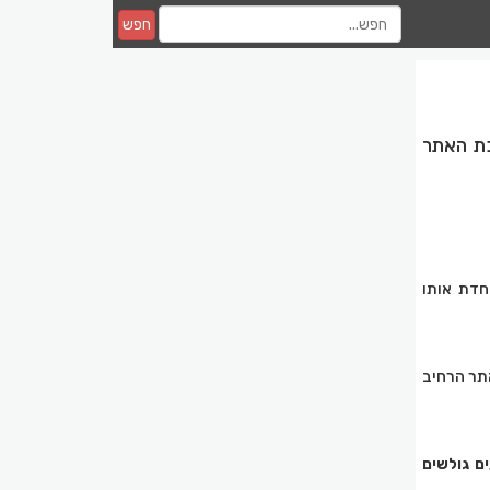
חפש
0535823 , או דרך מערכת האתר
מייחדת אותו
מת וקרוב ככל האפשר לזמן האירוע, במידע עדכני ואמין, בספטמבר 2017 האתר הרחיב
ם גולשים