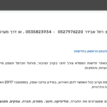
לפרסום באתר, טלפונים: רחל אבידר 0527976220 - 934
הצפון הראשון בחדשות
אתר נוסד בשנת 2007 כאתר חדשות הממלא צורך חיוני בקרב הציבור, פורטל הכרמל והצפון 
עיות, והזמינות.
האתר פועל לשידור בזמן א
ה הדרוזית.
ם שמעניינים את החברה,
פוליטיקה, חינוך, ספורט, חברה, עסקים, מפגעי