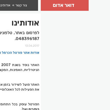
דואר אדום
צור קשר
אודותינו
אודותינו
048396187.
13.06.2017
אודות אתר פורטל הכרמל ו
ה
הניטרליות, האמינות, המקצו
את הפעילות לכל האוכלוסיי
הפורטל עוסק בכל התחומי
כותבים
ואח'.