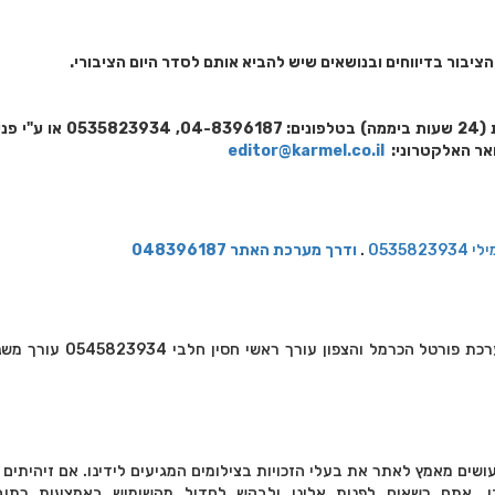
ציבור בדיווחים ובנושאים שיש להביא אותם לסדר היום הציבורי.
נים:
04-8396187, 0535823934
או ע"י פנ
ואר האלקטרוני:
editor@karmel.co.il
0535
.
ודרך מערכת האתר 048396187
 הכרמל והצפון עורך ראשי חסין חלבי 0545823934 עורך משנה :
ועושים מאמץ לאתר את בעלי הזכויות בצילומים המגיעים לידינו. אם זיהיתים 
בו, אתם רשאים לפנות אלינו ולבקש לחדול מהשימוש באמצעות כתוב