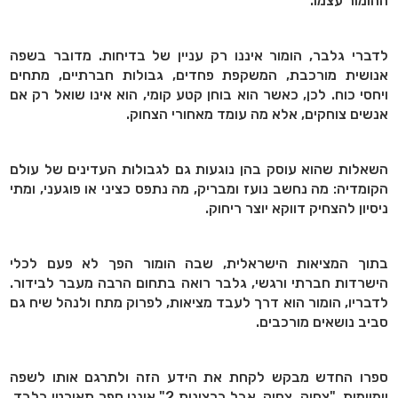
ההומור עצמו.
לדברי גלבר, הומור איננו רק עניין של בדיחות. מדובר בשפה
אנושית מורכבת, המשקפת פחדים, גבולות חברתיים, מתחים
ויחסי כוח. לכן, כאשר הוא בוחן קטע קומי, הוא אינו שואל רק אם
אנשים צוחקים, אלא מה עומד מאחורי הצחוק.
השאלות שהוא עוסק בהן נוגעות גם לגבולות העדינים של עולם
הקומדיה: מה נחשב נועז ומבריק, מה נתפס כציני או פוגעני, ומתי
ניסיון להצחיק דווקא יוצר ריחוק.
בתוך המציאות הישראלית, שבה הומור הפך לא פעם לכלי
הישרדות חברתי ורגשי, גלבר רואה בתחום הרבה מעבר לבידור.
לדבריו, הומור הוא דרך לעבד מציאות, לפרוק מתח ולנהל שיח גם
סביב נושאים מורכבים.
ספרו החדש מבקש לקחת את הידע הזה ולתרגם אותו לשפה
יומיומית. "צחוק, צחוק, אבל ברצינות 2" איננו ספר תאורטי בלבד,