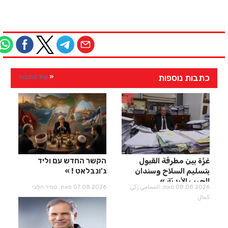
כתבות נוספות
עוד כתבות
غزّة بين مطرقة القبول
הקשר החדש עם וליד
بتسليم السلاح وسندان
ג'ונבלאט !
الحرب الأبديّة
08.08.2026 מאת: المحامي زكي
07.08.2026 מאת: סמיר חלבי
كمال