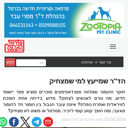
חפש
צור קשר
אודותינו
הד"ר שמייעץ למי שמצחיק
חוקר ההומור שמלווה סטנדאפיסטים מוכרים מוציא ספר יישומי
חדש, מה גורם לאנשים לצחוק? מדוע בדיחה אחת הופכת
לוויראלית ואחרת נופלת? איפה עובר הגבול בין הומור חד להומור
פוגעני, ומה הופך קטע קומי לזכיר, מטלטל או פשוט לא מצחיק?
03.06.202 מאת:
פורטל הכרמל והצפון