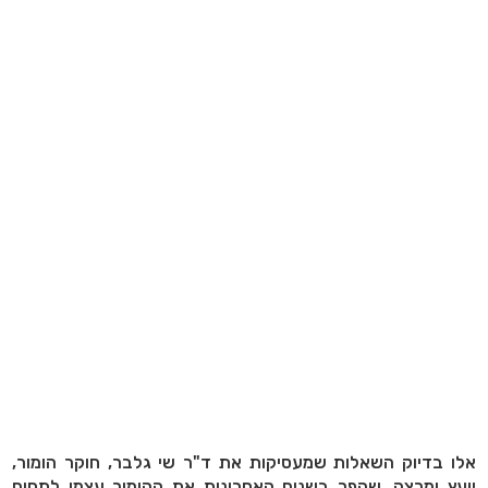
אלו בדיוק השאלות שמעסיקות את ד"ר שי גלבר, חוקר הומור,
יועץ ומרצה, שהפך בשנים האחרונות את ההומור עצמו לתחום