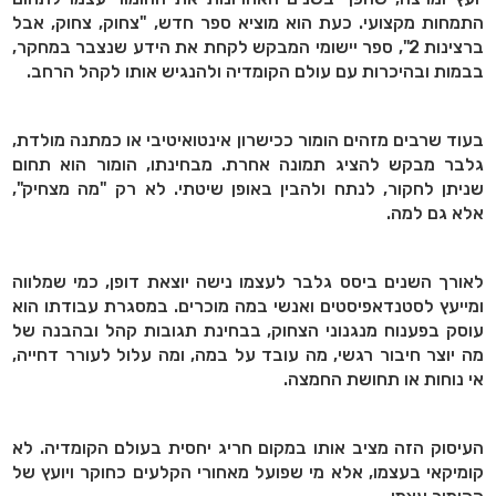
התמחות מקצועי. כעת הוא מוציא ספר חדש, "צחוק, צחוק, אבל
ברצינות 2", ספר יישומי המבקש לקחת את הידע שנצבר במחקר,
בבמות ובהיכרות עם עולם הקומדיה ולהנגיש אותו לקהל הרחב.
בעוד שרבים מזהים הומור ככישרון אינטואיטיבי או כמתנה מולדת,
גלבר מבקש להציג תמונה אחרת. מבחינתו, הומור הוא תחום
שניתן לחקור, לנתח ולהבין באופן שיטתי. לא רק "מה מצחיק",
אלא גם למה.
לאורך השנים ביסס גלבר לעצמו נישה יוצאת דופן, כמי שמלווה
ומייעץ לסטנדאפיסטים ואנשי במה מוכרים. במסגרת עבודתו הוא
עוסק בפענוח מנגנוני הצחוק, בבחינת תגובות קהל ובהבנה של
מה יוצר חיבור רגשי, מה עובד על במה, ומה עלול לעורר דחייה,
אי נוחות או תחושת החמצה.
העיסוק הזה מציב אותו במקום חריג יחסית בעולם הקומדיה. לא
קומיקאי בעצמו, אלא מי שפועל מאחורי הקלעים כחוקר ויועץ של