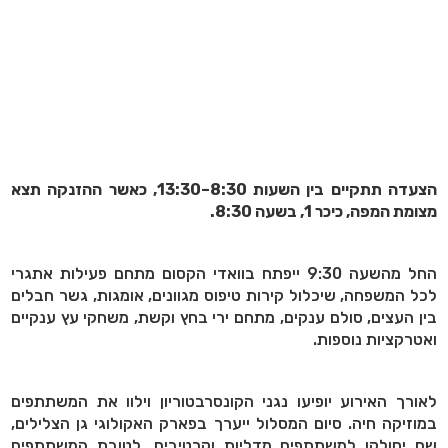
הצעדה תתקיים בין השעות 8:30–13:30, כאשר ההזנקה תצא
מצומת המפה, כיכר 1, בשעה 8:30.
החל מהשעה 9:30 ייפתח בוואדי הקסום מתחם פעילות אתגרי
לכל המשפחה, שיכלול קירות טיפוס מגוונים, אומגות, גשר חבלים
בין העצים, סולם ענקים, מתחם ירי בחץ וקשת, משחקי עץ ענקיים
ואטרקציות נוספות.
לאורך האירוע יופיעו נגני הקונסרבטוריון וילוו את המשתתפים
במוזיקה חיה. סיום המסלול ייערך בפארק האקולוגי גן הצלילים,
שם יחולקו למשתתפים מדליות וקרטיבים. לטובת המשתתפים