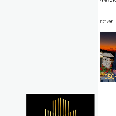
ת, האדי
רך וואטסאפ בטל' 0545823934 או במייל המערכת