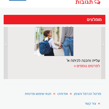
תגובות
מומלצים
>
<
מ־0 ציפיות ל־90% הצלחה
ע
לפרטים נוספים
ל
פורטל הכרמל והצפון
אודותינו
תנאי שימוש ופרטיות
צור קשר