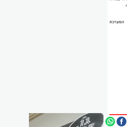
רך וואטסאפ בטל' 0545823934 או במייל המערכת