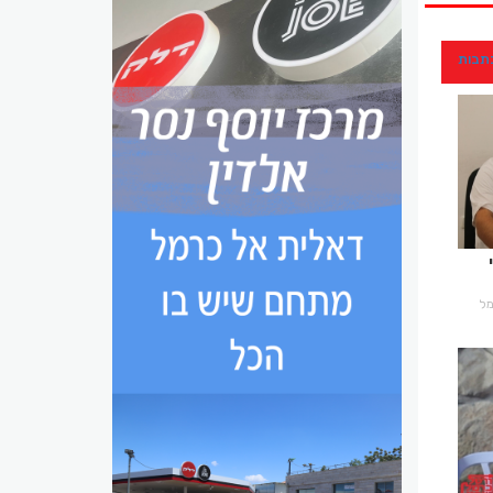
כתבות
רמל