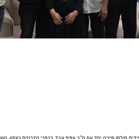
ית סילמן סיירה יחד עם ח"כ עפיף עבד בכפרי הדרוזים בצפון, ה