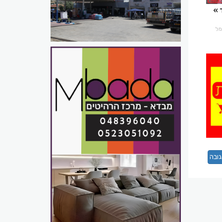
רמל
ובה