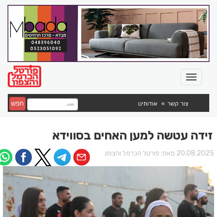
חפש
צור קשר
אודותינו
זידה עטשה למען האחים בסווידא
20.08.202 מאת:
פורטל הכרמל והצפון