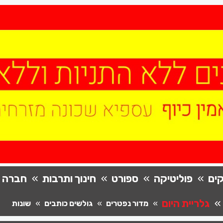
ים
פוליטיקה
ספורט
חינוך ותרבות
חברה
גלריית היום
מדור נפטרים
גולשים כותבים
שונות