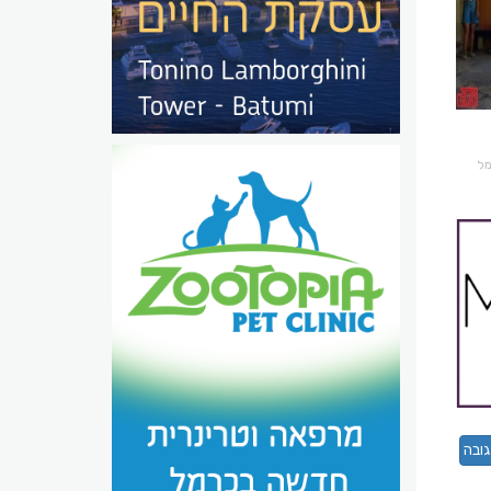
רמל
ובה