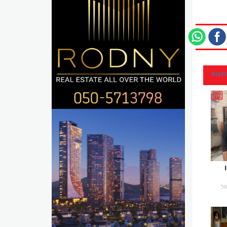
כתבות
רמל