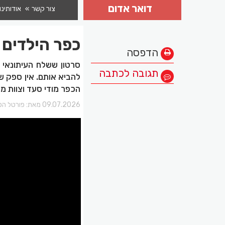
דואר אדום
צור קשר
אודותינו
כפר הילדים 
הדפסה
סרטון ששלח העיתונאי י
תגובה לכתבה
להביא אותם. אין ספק ש
הכפר מודי סעד וצוות מק
09.07.2026 מאת:
פורטל הכ