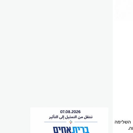
 השלימה
ה.