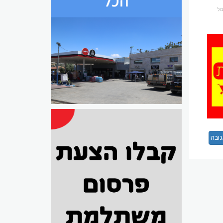
רמל
ובה