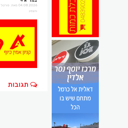
במד"א
04.08.2026 מאת: פו
והצפון
תגובות