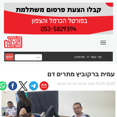
חפש
צור קשר
אודותינו
עמית ברקוביץ מתרים דם
15.06.202 מאת:
פורטל הכרמל והצפון