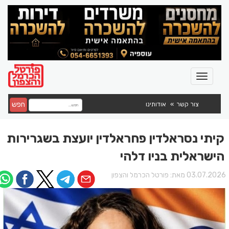
חפש
צור קשר
אודותינו
קיתי נסראלדין פחראלדין יועצת בשגרירות
הישראלית בניו דלהי
03.07.202 מאת:
פורטל הכרמל והצפון