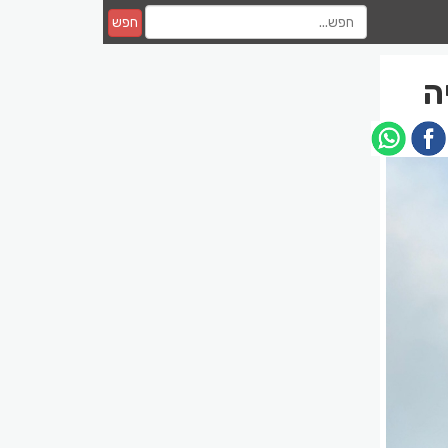
חפש
ה