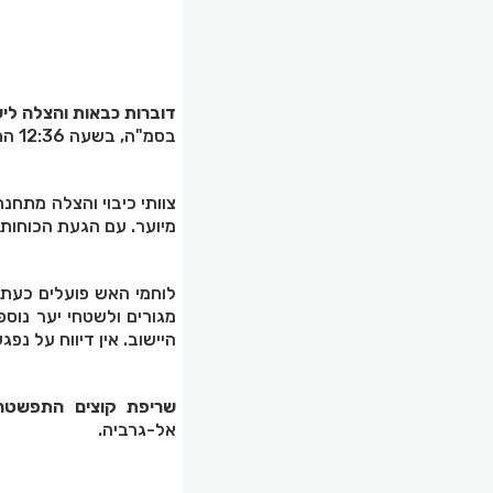
דוברות כבאות והצלה ליש
בסמ"ה, בשעה 12:36 התקבל דיווח במוקד 102 של מחוז חוף על שריפה בשטח פתוח באזור בסמ"ה.
צוותי כיבוי והצלה מתחנ
מיוער. עם הגעת הכוחות 
לוחמי האש פועלים כעת
מגורים ולשטחי יער נוס
היישוב. אין דיווח על נפ
שריפת קוצים התפשטה
אל-גרביה.