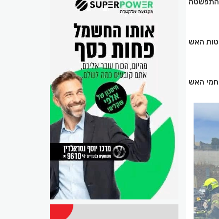
 התפשטה
שטות האש
חמי האש