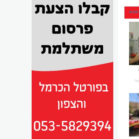
כתבות
רמל