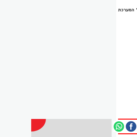
דרך וואטסאפ בטל מס' 0545823934 או במייל המערכת