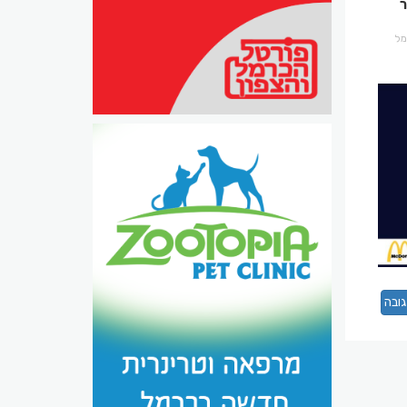
ר
רמל
ובה