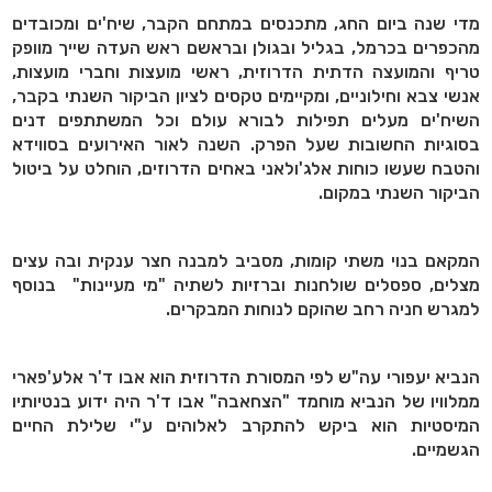
מדי שנה ביום החג, מתכנסים במתחם הקבר, שיח'ים ומכובדים
מהכפרים בכרמל, בגליל ובגולן ובראשם ראש העדה שייך מוופק
טריף והמועצה הדתית הדרוזית, ראשי מועצות וחברי מועצות,
אנשי צבא וחילוניים, ומקיימים טקסים לציון הביקור השנתי בקבר,
השיח'ים מעלים תפילות לבורא עולם וכל המשתתפים דנים
בסוגיות החשובות שעל הפרק. השנה לאור האירועים בסווידא
והטבח שעשו כוחות אלג'ולאני באחים הדרוזים, הוחלט על ביטול
הביקור השנתי במקום.
המקאם בנוי משתי קומות, מסביב למבנה חצר ענקית ובה עצים
מצלים, ספסלים שולחנות וברזיות לשתיה "מי מעיינות" בנוסף
למגרש חניה רחב שהוקם לנוחות המבקרים.
הנביא יעפורי עה"ש לפי המסורת הדרוזית הוא אבו ד'ר אלע'פארי
ממלוויו של הנביא מוחמד "הצחאבה" אבו ד'ר היה ידוע בנטיותיו
המיסטיות הוא ביקש להתקרב לאלוהים ע"י שלילת החיים
הגשמיים.