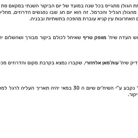
מת הגולן מתגייס בכל שנה במועד של יום הביקור השנתי במקאם סת 
גולן הגליל והכרמל. זה הוא יום חג שבו נפגשים הדרוזים, מחליפי
 האחרונות עין קניא עוברת מהפכה בתשתיות ובבניה.
ש העדה שיח'
מוופק טריף
שאיחל לכולם ביקור מבורך ושהשלום יח
יק שיח'
עות'מאן אלחזורי
, שקברו נמצא בקרבת מקום והדרוזים מכל
יש לציין כי, בשנת 1990 נקבע ע"י השיח'ים שיום ה 30 במאי יהיה תאריך העל
קור.