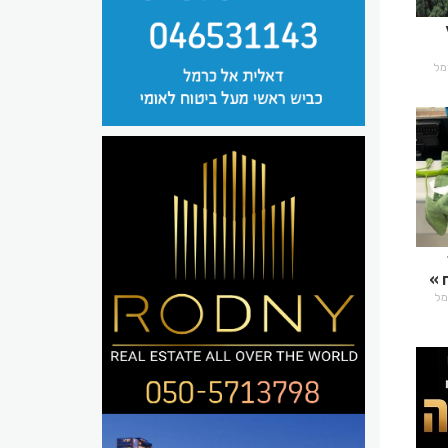
כרמל
רמל