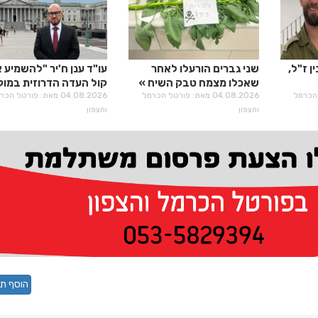
ן ז"ל,
שני גברים הורעלו לאחר
עו"ד ענן ח'יר "להשמיע 
שאכלו מצמח טבק השיח
קול העדה הדרוזית במוק
רטל הכרמל
04.08.2026 מאת: פורטל הכרמל
קבלת ההחלטות"
04.08.2026 מאת: פורטל הכ
והצפון
והצפון
הוסף תג