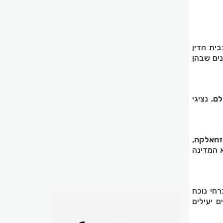
ית הדין
 שנים שבהן
לם
, נציגי
זחאלקה
,
א המדינה
חי נוכח
 יעילים