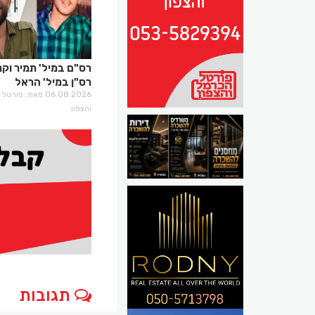
רס"ם במיל' תמיר וקני
רס"ן במיל' הראל
בירנשטוק ז"ל
06.08.2026 מאת: פו
והצפון
תגובות