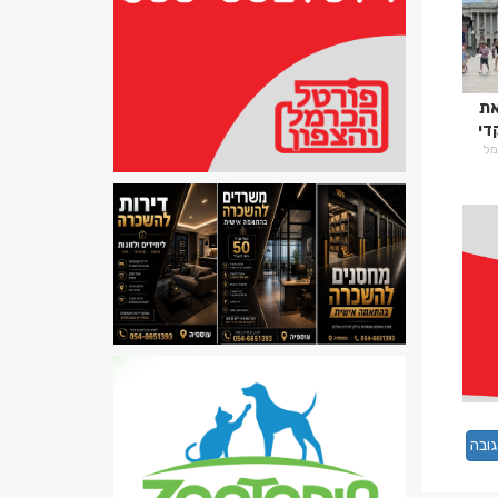
את
די
רמל
ובה