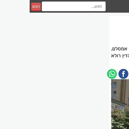
חפש
 אמסלם,
 הדין רולא