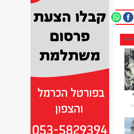
כתבות
רמל