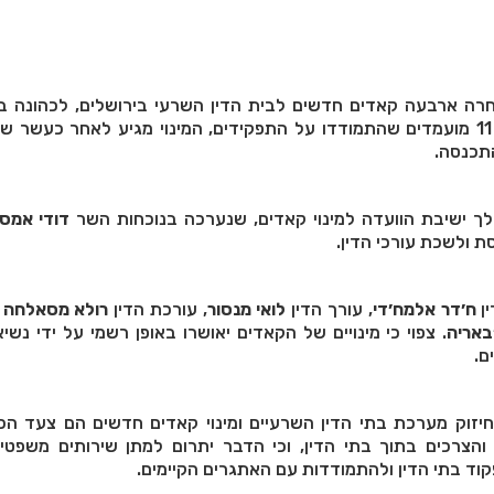
חרה ארבעה קאדים חדשים לבית הדין השרעי בירושלים, לכהונה בב
השרעי בירושלים, מתוך 11 מועמדים שהתמודדו על התפקידים, המינוי מגיע לאחר כעשר
התכנסה.
ישיבת הוועדה למינוי קאדים, שנערכה בנוכחות השר
דודי אמס
 ולשכת עורכי הדין.
ן
ח׳דר אלמח׳די
, עורך הדין
לואי מנסור
, עורכת הדין
רולא מסאלחה 
באריה
. צפוי כי מינויים של הקאדים יאושרו באופן רשמי על ידי נשי
ם.
יזוק מערכת בתי הדין השרעיים ומינוי קאדים חדשים הם צעד הכר
הצרכים בתוך בתי הדין, וכי הדבר יתרום למתן שירותים משפטיים
פקוד בתי הדין ולהתמודדות עם האתגרים הקיימים.