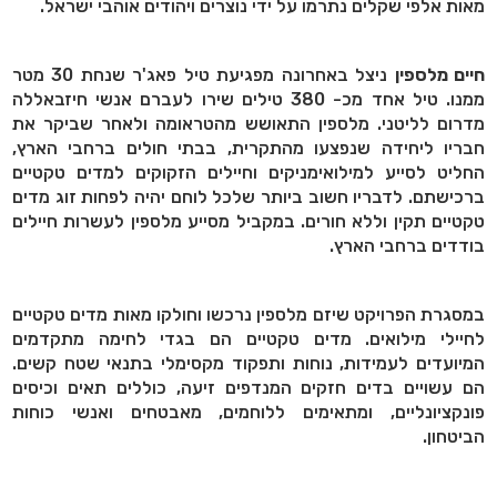
מאות אלפי שקלים נתרמו על ידי נוצרים ויהודים אוהבי ישראל.
חיים מלספין
ניצל באחרונה מפגיעת טיל פאג'ר שנחת 30 מטר
ממנו. טיל אחד מכ- 380 טילים שירו לעברם אנשי חיזבאללה
מדרום לליטני. מלספין התאושש מהטראומה ולאחר שביקר את
חבריו ליחידה שנפצעו מהתקרית, בבתי חולים ברחבי הארץ,
החליט לסייע למילואימניקים וחיילים הזקוקים למדים טקטיים
ברכישתם. לדבריו חשוב ביותר שלכל לוחם יהיה לפחות זוג מדים
טקטיים תקין וללא חורים. במקביל מסייע מלספין לעשרות חיילים
בודדים ברחבי הארץ.
במסגרת הפרויקט שיזם מלספין נרכשו וחולקו מאות מדים טקטיים
לחיילי מילואים. מדים טקטיים הם בגדי לחימה מתקדמים
המיועדים לעמידות, נוחות ותפקוד מקסימלי בתנאי שטח קשים.
הם עשויים בדים חזקים המנדפים זיעה, כוללים תאים וכיסים
פונקציונליים, ומתאימים ללוחמים, מאבטחים ואנשי כוחות
הביטחון.