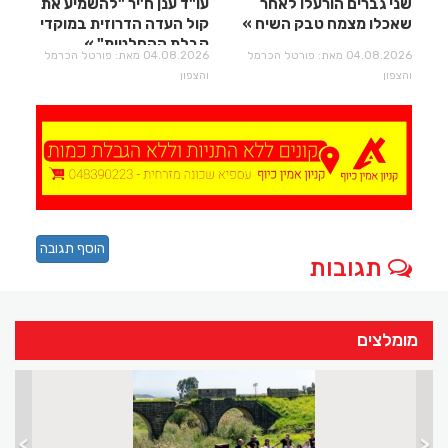
שני גברים הורעלו לאחר
עו"ד ענן ח'יר "להשמיע את
שאכלו מצמח טבק השיח
קול העדה הדרוזית במוקדי
קבלת ההחלטות"
04.08.2026 מאת: פורטל הכרמל
04.08.2026 מאת: פורטל הכרמל
והצפון
והצפון
הוסף תגובה
תגובות
מומלצים
>
<