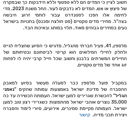
חשוב לציין כי המדים הם ללא טפטוף וללא הידבקות כך שבמקרה
של פיצוץ או אש, המדים לא נדבקים לעור. החל משנת 2023, מדי
לחימה אלו הפכו לסטנדרט עבור לוחמי זרוע היבשה
בצה"ל
.
מחירי מדים טקטיים (סט חולצה ומכנס) בחנויות בישראל
נעים במחירים גבוהים מאוד, תלוי במותג ובאיכות הבד.
מלספין, 41, פעיל חברתי מהגליל, מדגיש כי הסיוע שהצליח לגייס
ולחלק לחיילי המילואים הוא קריטי לביטחונם ובטיחותם של
החיילים המשרתים בלבנון וחשוב שכל חייל קרבי יהיה לו לפחות
זוג אחד של מדים טקטיים.
במקביל פועל מלספין כבר למעלה מעשור בסיוע למאבק
ההסברה של מדינת ישראל באמצעות עמותה שהקים
"נאמני
הגליל"
להכשרת שגרירים למען ישראל. העמותה הכשירה עד כה
35,000 נוצרים אוהבי ישראל מהתפוצות כשגרירי רצון טוב למען
ישראל. העמותה מקיימת סמינרים, אירועים, סיורי לימוד והסברה
ויצירת תכני מדיה.
קישור