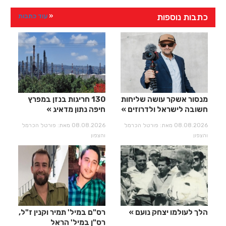
כתבות נוספות
עוד כתבות
מנסור אשקר עושה שליחות
130 חריגות בנזן במפרץ
חשובה לישראל ולדרוזים
חיפה נתון מדאיג
08.08.2026 מאת: פורטל הכרמל
08.08.2026 מאת: פורטל הכרמל
והצפון
והצפון
הלך לעולמו יצחק נועם
רס"ם במיל' תמיר וקנין ז"ל,
רס"ן במיל' הראל