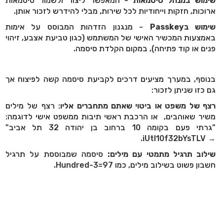
שימוש במנהל סיסמאות
- המאפשר ליצור ולשמור סיסמאות
ארוכות, חזקות וייחודיות לכל שירות, מבלי להידרש לזכור אותן.
שימוש בPasskey
- מנגנון הזדהות המבוסס על אימות
באמצעות המכשיר האישי של המשתמש (כגון טביעת אצבע, זיהוי
פנים או קוד פתיחה), במקום הקלדת סיסמה.
בנוסף, במערך מציעים דרכים לקביעת סיסמה קשה לפיצוח אך
גם כזו שניתן לזכור:
רצף של משפט או ביטוי שאתם מתחברים אליו
: רצף של מילים
משיר שאוהבים, או הרכבת ראשי תיבות ממשפט אישי לדוגמה:
"גרתי פעם בקומה 10 ברחוב בן יהודה 32 תל אביב"
→ iUtl10f32bYsTLV.
שילוב תרגיל מתמטי עם מילים:
סיסמה שמבוססת על תרגיל
חשבון פשוט בשילוב מילים, כמו Hundred-3=97.