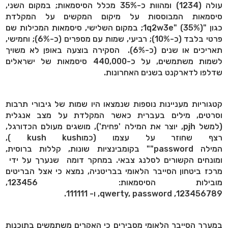
עולה (1234) ומהוות כ-35% מכלל הסיסמאות; במקום השני,
סיסמאות המבוססות על מיקום המקשים על המקלדת
כגון "1q2w3e" (35%); במקום השלישי, סיסמאות המכילות שם
פרטי בלבד (כ-10%); רביעי, שמות עם מספרים (כ-6%); וחמישי,
תאריכים או שנים (כ-6%). הסקירה בוצעה באופן לא משויך
לשמות משתמשים, על כ-440,000 סיסמאות של ישראלים
שדלפו לדארקנט בשנים האחרונות.
קטגוריות מעניינות נוספות שנמצאו היו שמות של גיבורי תרבות
וסרטים, מילים בעברית כאשר המקלדת על מצב אנגלית
(למשל pjh, יוצר את המילה 'פחית'), מושגים מעולם הכדורגל,
רצף שחוזר על עצמו (כמוkush kush ),
המילה password"" בקומבינציות שונות, קללות ברוסית,
ומונחים הקשורים לסלנג צבאי. במחקר דומה שנערך על ידי
מרכז ביטחון הסייבר הלאומי בבריטניה, נמצא כי אצל הבריטים
מובילות הסיסמאות: 123456,
123456789, qwerty, password, ו- 111111.
במערך הסייבר הלאומי מסבירים כי האקרים משתמשים בתוכנות