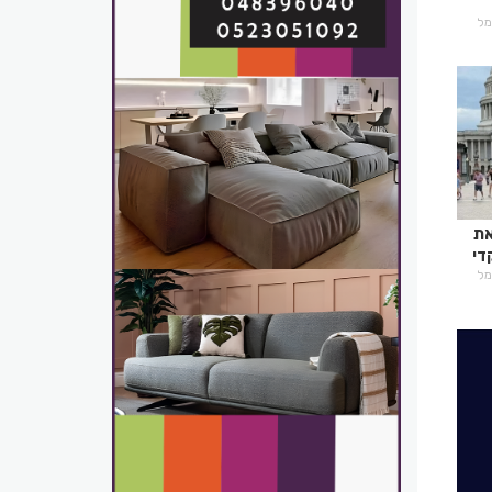
רמל
את
די
רמל