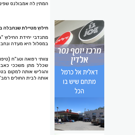
המתין לה אמבולנס שפינה
חילוץ מטיילת שנחבלה ב
במסלול היא מעדה ונחבל
צוותי רפואה וטג"ח (טיפו
שכלל מתן משככי כאבים
והגליש אותה למקום בטו
אותה לבית החולים רמב"