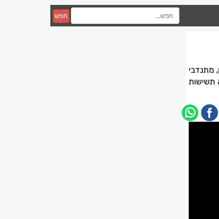
חפש
, מתנדבי
יא חשה תשישות