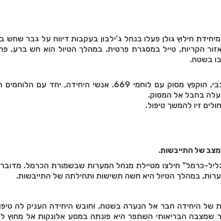
חידת חילוץ גולן פעלו בנחל ג'ילבון בעקבות דיווח על גבר שחש ב
לוץ. הגבר, בן 46 מאזור הקריות, טייל במסגרת פרטית. במהלך הטיול הוא חש ברע,
בו בשטח.
בגלל החשש מאירוע לבבי, הוקפץ מסוק עם לוחמי 669. אנשי היחידה, יחד עם
ועלה בחבל אל המסוק.
ולים זיו להמשך טיפול.
מצב של התייבשות
.
גליל-כרמל" חילצו מטיילת מנחל המערות שבשמורת הכרמל. מדובר 
ות של היחידה חבר אל הנערה בשטח, וחובש היחידה העניק לה טיפו
חר שמצבה הבריאותי השתפר היא פונתה במסע אלונקות אל מחוץ ל