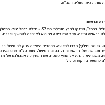
 אותו לבית החולים רמב"ם.
ידה ובראשה
מתנדבי יחידת החילוץ "גליל-כרמל", הוזנקו לחלץ מטיילת בת 37 שטיילה 
ה בראשה ובידה. עקב הכאבים עזים היא לא יכלה להמשיך וללכת.
ס, גלישה וחילוץ) חברו לפצועה. פרמדיק היחידה עניק לה טיפול רפוא
 וחבישה של הראש והיד, בסיום הטיפול, צוות טג"ח פרס מערכ
ח, משם היא פונתה אל מחוץ לשטח. שם המתין לה אמבולנס של מד"
ם להמשך בדיקות וטיפול.