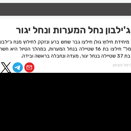
'ילבון נחל המערות ונחל יגור
חידת חילוץ גולן חילצו גבר שחש ברע ונזקק לחילוץ מנח ג'ילבון
יחידת החילוץ "גליל-כרמל" חילצו בת 16 שטיילה בנחל המערות, במהלך הטיול ה
שה ובידה.
מל והצפון