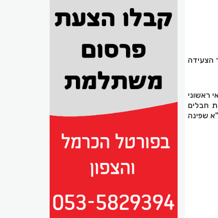
בנחל יגור. במהלך הצעידה
י ראשוני
ת חבלים
א שפינה