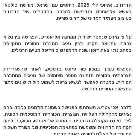
הדרוזים, אירועי יולי 2025, היחסים עם ישראל, מורשת סולטאן
באשא אל־אטרש והדרישה להכרה בתפקידם של הדרוזים
בעיצוב העתיד המדיני של דרום סוריה.
על פי מידע שנמסר ישירות ממוזנה אל־אטרש, הפגישה בין נשיא
צרפת עמנואל מקרון לבין נציגי החברה הסורית התקיימה
במתכונת יוצאת דופן ושונה מהמפגשים הדיפלומטיים הרגילים.
המפגש נערך במלון פור סיזנס בדמשק, לאחר שהשגרירות
הצרפתית בסוריה הזמינה מספר מצומצם של נציגים מהחברה
הסורית, במטרה לאפשר לנשיא צרפת לשמוע קולות שונים מתוך
המציאות הסורית החדשה.
לדברי אל־אטרש, השתתפו בפגישה כשמונה מוזמנים בלבד, בהם
נציגים מהקהילה העלווית, הנוצרית, הכורדית והמוסלמית הסונית,
לצד נציגת הקהילה הדרוזית – מוזנה אל־אטרש, הפועלת למען
הקהילה הדרוזית ומשמשת כמתאמת הפוליטית של משרד השליח
המיוחד של האו"ם לסוריה באזור הדרומי.