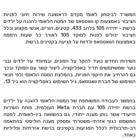
המשרד לביטחון לאומי מקדם לראשונה שירות חיוני לפניות
הציבור באמצעות קו וואטסאפ של המטה הלאומי להגנה על ילדים
ברשת - יחידה 105 בלהב 433. קטינים, הורים, אנשי מקצוע וכלל
הציבור יכולים לפנות למוקד 105 לאורך כל שעות היממה
באמצעות הוואטסאפ ולדווח על פגיעה בקטינים ברשת.
השירות החדש נועד להקל על הפונים, ובמיוחד על ילדים ובני
נוער שמשתמשים תדיר באפליקציה, ליצור קשר עם המוקד ובכך
גם להרחיב את היקפי הפניות. בהמלצת המטה הלאומי ולפי תנאי
השימוש של חברת וואטסאפ, גיל השימוש באפליקציה הוא גיל 13.
בהמשך לעבודה המשותפת של המטה הלאומי להגנה על ילדים
ברשת יחידה 105 עם חברת
Meta
העולמית, פותח השירות
הייעודי אשר נותן מענה ייחודי, גם בהשוואה בין-לאומית, למטה
המשמש כגוף אזרחי-משטרתי ומספק מענה הוליסטי בהתאמה
רב-תרבותית לכלל הפגיעות בקטינים ברשת אזרחיות ופליליות
כאחד.