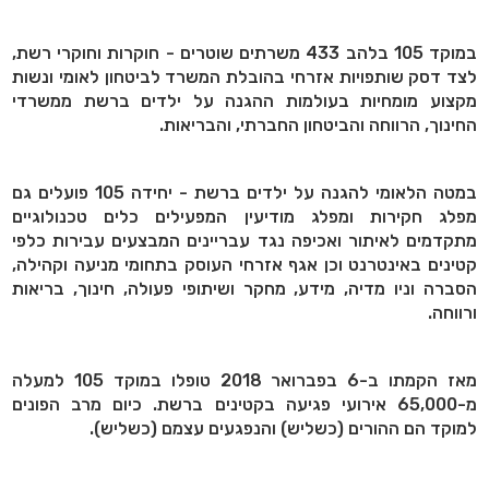
במוקד 105 בלהב 433 משרתים שוטרים - חוקרות וחוקרי רשת,
לצד דסק שותפויות אזרחי בהובלת המשרד לביטחון לאומי ונשות
מקצוע מומחיות בעולמות ההגנה על ילדים ברשת ממשרדי
החינוך, הרווחה והביטחון החברתי, והבריאות.
במטה הלאומי להגנה על ילדים ברשת - יחידה 105 פועלים גם
מפלג חקירות ומפלג מודיעין המפעילים כלים טכנולוגיים
מתקדמים לאיתור ואכיפה נגד עבריינים המבצעים עבירות כלפי
קטינים באינטרנט וכן אגף אזרחי העוסק בתחומי מניעה וקהילה,
הסברה וניו מדיה, מידע, מחקר ושיתופי פעולה, חינוך, בריאות
ורווחה.
מאז הקמתו ב-6 בפברואר 2018 טופלו במוקד 105 למעלה
מ-65,000 אירועי פגיעה בקטינים ברשת. כיום מרב הפונים
למוקד הם ההורים (כשליש) והנפגעים עצמם (כשליש).