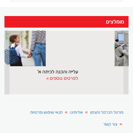
מומלצים
>
<
מ־0 ציפיות ל־90% הצלחה
לפרטים נוספים
פורטל הכרמל והצפון
אודותינו
תנאי שימוש ופרטיות
צור קשר