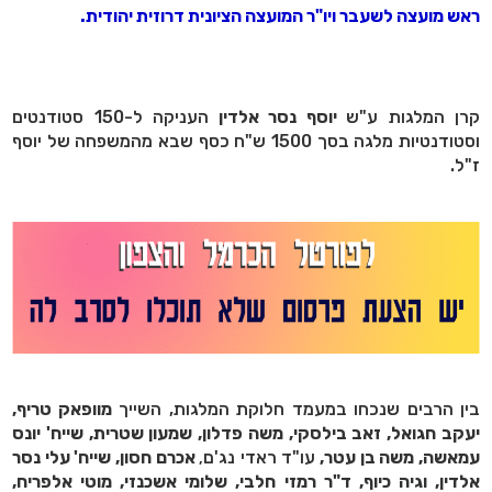
ראש מועצה לשעבר ויו"ר המועצה הציונית דרוזית יהודית.
קרן המלגות ע"ש
יוסף נסר אלדין
העניקה ל-150 סטודנטים
וסטודנטיות מלגה בסך 1500 ש"ח כסף שבא מהמשפחה של יוסף
ז"ל.
בין הרבים שנכחו במעמד חלוקת המלגות, השייך
מוופאק טריף,
יעקב חגואל, זאב בילסקי, משה פדלון, שמעון שטרית, שייח' יונס
עמאשה, משה בן עטר,
עו"ד ראדי נג'ם
אכרם חסון, שייח' עלי נסר
,
אלדין, וגיה כיוף, ד"ר רמזי חלבי, שלומי אשכנזי, מוטי אלפריח,