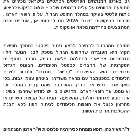
גם בארגון המנתחים הפלסטים אסתטיים בישראל מכירים את
התופעה ומדווחים על עליה דרמטית של כ - 56% בביקוש לביצוע
ניתוח פלסטי בעיקר במהלך החופש הגדול. על פי רופאי הארגון,
מרבית הביקושים בשנת 2026 הם לניתוחי אף, אוזניים וחזה
המתבצעים בהרדמה מלאה או מקומית.
הסיבה המרכזית לבחירה לבצע ניתוח פלסטי במהלך חופשת
הקיץ היא העובדה שהחופש הגדול מספק לבני הנוער חלון
הזדמנויות אידיאלי להחלמה מלאה בבית, הרחק מהעיניים
הסקרניות של החברים לספסל הלימודים. הבונוס הגדול
מבחינתם הוא האפשרות “להיוולד מחדש” ולחזור לשנת
הלימודים בספטמבר עם מראה משודרג וביטחון עצמי גבוה, בלי
שאף אחד ינחש את הדרך המורכבת שהם עברו במהלך יולי
ואוגוסט. אך רופאי הארגון מדגישים כי יש לוודא שהרצון בשינוי
אינו נובע מגחמה חולפת, מהשפעה זמנית של קבוצת השווים או
מהרצון לנצל את חופשת הלימודים לניתוח חפוז ללא הבנת
ההשלכות ארוכות הטווח.
ד"ר מאיר כהן, רופא מומחה לכירורגיה פלסטית ויו"ר ארגון המנתחים