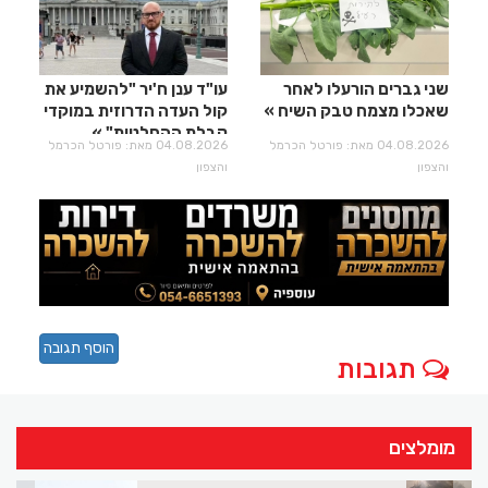
שני גברים הורעלו לאחר
עו"ד ענן ח'יר "להשמיע את
שאכלו מצמח טבק השיח
קול העדה הדרוזית במוקדי
קבלת ההחלטות"
04.08.2026 מאת: פורטל הכרמל
04.08.2026 מאת: פורטל הכרמל
והצפון
והצפון
הוסף תגובה
תגובות
מומלצים