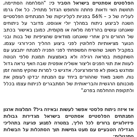
הפלסטים אסתטיים בישראל הסביר כי:
"המלחמה הסתיימה,
תחושת האי ודאות פחתה והחופש הגדול מתחיל. כל אלו גרמו
לעליה של כ - 56% בפניות לקליניקות של המנתחים הפלסטיים
השנה לביצוע ניתוח במהלך יולי אוגוסט. מדובר על ניתוחים
שאנחנו עושים בהרדמה מלאה או מקומית, כמובן באישור בכתב
של ההורים ורק אחרי שאנחנו מוודאים שהציפיות של בנות ובני
הנוער מציאותיות לחלוטין לפני ביצוע ההליך הכירורגי עצמו.
במקביל חשוב שהשיח המשפחתי לפני הפניה למנתח יתבצע עם
השתקפות במראה רגילה ולא באמצעות תמונת סלפי הנוטה
לעוות את תווי הפנים וליצור אשליה אופטית שבה האף נראה גדול
ומודגש באופן לא פרופורציונלי. אדגיש כי למרות שהקיץ מהווה זמן
נוח, חשוב מאוד שההורים ביחד עם המנתח יבדקו לעומק את
מוכנותם הרגשית והבריאותית של המתבגרים לניתוח עצמו בכלל
ולתקופת ההחלמה בפרט."
אז איזה ניתוח פלסטי אפשר לעשות ובאיזה גיל? המלצות ארגון
המנתחים הפלסטיים אסתטיים בישראל מגדירות גבולות
פיזיולוגיים ברורים לכל הליך, במטרה למנוע פגיעה בתהליכי
הגדילה הטבעיים עם מעט גמישות תוך הסתכלות על הבשלות
המנטלית: