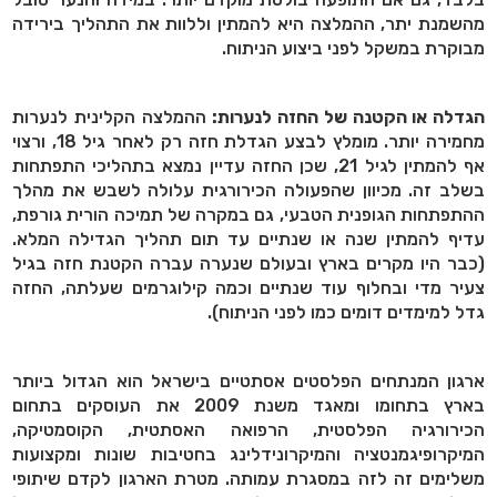
מהשמנת יתר, ההמלצה היא להמתין וללוות את התהליך בירידה
מבוקרת במשקל לפני ביצוע הניתוח.
הגדלה או הקטנה של החזה לנערות:
ההמלצה הקלינית לנערות
מחמירה יותר. מומלץ לבצע הגדלת חזה רק לאחר גיל 18, ורצוי
אף להמתין לגיל 21, שכן החזה עדיין נמצא בתהליכי התפתחות
בשלב זה. מכיוון שהפעולה הכירורגית עלולה לשבש את מהלך
ההתפתחות הגופנית הטבעי, גם במקרה של תמיכה הורית גורפת,
עדיף להמתין שנה או שנתיים עד תום תהליך הגדילה המלא.
(כבר היו מקרים בארץ ובעולם שנערה עברה הקטנת חזה בגיל
צעיר מדי ובחלוף עוד שנתיים וכמה קילוגרמים שעלתה, החזה
גדל למימדים דומים כמו לפני הניתוח).
ארגון המנתחים הפלסטים אסתטיים בישראל הוא הגדול ביותר
בארץ בתחומו ומאגד משנת 2009 את העוסקים בתחום
הכירורגיה הפלסטית, הרפואה האסתטית, הקוסמטיקה,
המיקרופיגמנטציה והמיקרונידלינג בחטיבות שונות ומקצועות
משלימים זה לזה במסגרת עמותה. מטרת הארגון לקדם שיתופי