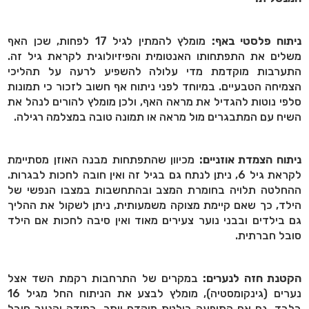
ניתוח פלסטי באף:
מומלץ להמתין לגיל 17 לפחות, שכן האף
משלים את התפתחותו האנטומית והפיזיולוגית לקראת גיל זה.
התערבות מוקדמת מדי עלולה להשפיע לרעה על תהליכי
הצמיחה הטבעיים. במיוחד לפני ניתוח אף חשוב לזכור כי תמונות
סלפי נוטות להגדיל את מראה האף, ולכן מומלץ להורים לנהל את
השיח עם המתבגרים מול מראה או תמונה טובה במצלמה רגילה.
ניתוח הצמדת אוזניים:
מכיוון שהתפתחות מבנה האוזן מסתיימת
לקראת גיל 6, ניתן לנתח גם בגיל זה ואין חובה לחכות לבגרות.
ההחלטה תלויה בחומרת המצב ובהתחשבות במצבו הנפשי של
הילד, כך שאם קיימת מצוקה משמעותית, ניתן לשקול את ההליך
גם בילדים ובבני נוער צעירים מאוד ואין סיבה לחכות אם הילד
סובל חברתית.
הקטנת חזה לנערים:
במקרים של התרחבות רקמת השד אצל
נערים (גינקומסטיה), מומלץ לבצע את הניתוח החל מגיל 16
בלבד, גם אם התופעה בולטת מוקדם יותר. במידה והנער סובל