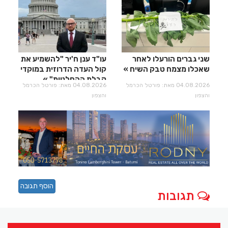
שני גברים הורעלו לאחר
עו"ד ענן ח'יר "להשמיע את
שאכלו מצמח טבק השיח
קול העדה הדרוזית במוקדי
קבלת ההחלטות"
04.08.2026 מאת: פורטל הכרמל
04.08.2026 מאת: פורטל הכרמל
והצפון
והצפון
הוסף תגובה
תגובות