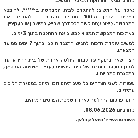
ניתן צו מניעה והרחקה זמני נגד המשיב.
נאסר על המשיב:
להתקרב לבית המבקשת ב־*****.
להימצא
במרחק הקטן מ־100 מטרים מהבית .
להטריד את
המבקשת.
ליצור עמה קשר בכל דרך שהיא, במישרין או בעקיפין.
באת כוח המבקשת תמציא למשיב את ההחלטה בתוך 3 ימים.
למשיב עומדת הזכות להגיש התנגדות לצו בתוך 7 ימים ממועד
המצאתו.
הצו יישאר בתוקף עד למתן החלטה אחרת של בית הדין או עד
למתן החלטה סותרת של בית המשפט לענייני משפחה המוסמך,
במסגרת סמכויותיו.
שמורות לשני הצדדים כל טענותיהם וזכויותיהם במסגרת הליכים
עתידיים.
הותר פרסום ההחלטה לאחר השמטת הפרטים המזהים.
ניתן ביום
08.06.2026
.
השופט: השייח' כמאל קבלאן
.