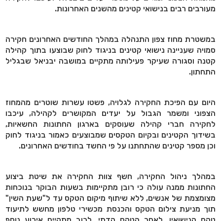
מעורבים רבים בנישואי קטינים מהשנים האחרונות.
במשטרת מחוז צפון התנהלה במהלך החודשים האחרונים חקירה
סמויה שעניינה נישואי קטינים בניגוד לחוק שבוצעו בתוך קהילה
קטנה וסגורה שעיקר פעילותה מתקיים במושבה יבניאל שבגליל
התחתון.
היום עם הפיכת החקירה לגלויה, פשטו עשרות שוטרים מהמחוז
הצפוני ומשמר הגבול על יעדים המקושרים לקהילה, עיכבו
לחקירה חברי קהילה שעוסקים בארגון החתונות החשאיות,
בשידוך הקטינים ובקיום הטקסים שמבוצעים כאמור בניגוד לחוק
וכן מספר קטינים שהתחתנו על פי החשד בחודשים האחרונים.
במהלך ניהול החקירה, חשף צוות החקירה את שיטת ביצוע
החתונות ממנה עולה כי רובן מתקיימות בשעות הבוקר בנוכחות
מצומצמת של אנשים, ללא שיתוף מיקום הטקס עד ל"שעת השין"
תוך מניעת צילום הטקס והכנסת מכשירי טלפון מחשש לתיעוד
טקס הנישואין. לאחר הטקס הדתי, לרוב מתקיים אירוע נוסף