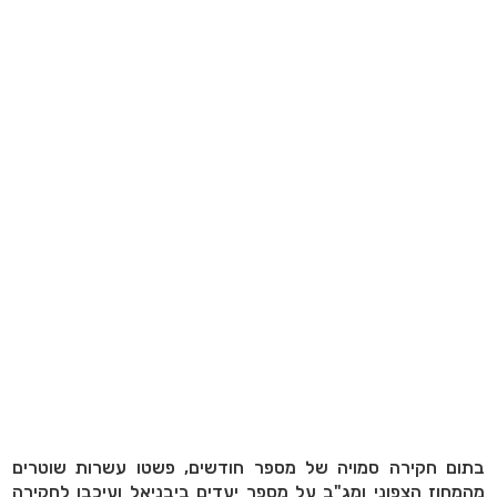
בתום חקירה סמויה של מספר חודשים, פשטו עשרות שוטרים
מהמחוז הצפוני ומג"ב על מספר יעדים ביבניאל ועיכבו לחקירה