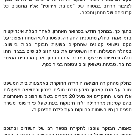
לציבור הרחב במסווה של "מסיבת אירוסין" אליו מוזמנים כל
קרוביהם של החתן והכלה.
בתוך כך, במהלך חודש בפרואר האחרון, לאחר קבלת אינדיקציה
בזמן אמת וכחלק מתוכנית החקירה, פשטו בלשי המחוז הצפוני על
טקס נישואי קטינים שהתקיים בשעות הבוקר בבית ביישוב.
במהלך הפעילות, זיהו השוטרים את בני הזוג לבושים בבגדי חתן
וכלה ובחיפוש שביצעו במבנה אותרו בתוך ארון מרכזיית המים-
כתובה, טבעות נישואין וכוס עטופה בנייר כסף.
כחלק מהחקירה הוציאה היחידה החוקרת באמצעות בית המשפט
צווים על מנת לאסוף מידע מבתי חולים בצפון וכתוצאה מפעולות
אלו הגיעו החוקרים אל מעל 20 מקרים בשלוש השנים האחרונות
בהם קטינות מהקהילה ילדו תינוקות בעת שעל פי רישומי משרד
הפנים הן היו רשומות כרווקות בעת לידת התינוקות.
כאמור, הבוקר עוכבו לחקירה מספר רב של חשודים ובתוכם
מספר קטינים שעל פי החשד התחתנו בחודשים האחרונים בתוך