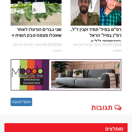
רס"ם במיל' תמיר וקנין ז"ל,
שני גברים הורעלו לאחר
רס"ן במיל' הראל
שאכלו מצמח טבק השיח
בירנשטוק ז"ל
06.08.2026 מאת: פורטל הכרמל
04.08.2026 מאת: פורטל הכרמל
והצפון
והצפון
הוסף תגובה
תגובות
מומלצים