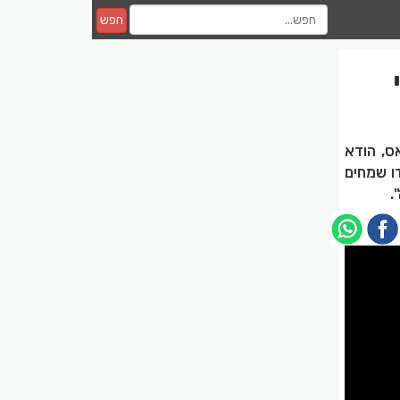
חפש
ס, הודא
ו שמחים
.