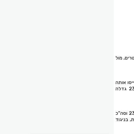
חר שנים רבות של מגמה שלילית. בשנת 2024 התגייסו 3,822 שוטרים, מול
התגייסו, בשנת 2022 פרשו והתגייסו אותה
כמות שוטרים, ובשנת 2023 גדלה המשטרה ב-984 שוטרים. בסך הכל, בשנים 23-24 גדלה
בניגוד לטענות, לפיהן משטרת ישראל קיבלה 3,000 תקנים חדשים בכל שנה בשנים 23-24 וסה"כ
לשנתיים. עם זאת, בניגוד