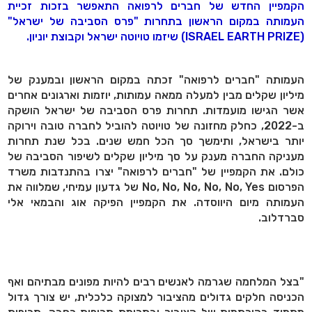
הקמפיין החדש של חברים לרפואה התאפשר בזכות זכיית
העמותה במקום הראשון בתחרות "פרס הסביבה של ישראל"
(ISRAEL EARTH PRIZE) שיזמו טויוטה ישראל וקבוצת יוניון.
העמותה "חברים לרפואה" זכתה במקום הראשון ובמענק של
מיליון שקלים מבין למעלה ממאה עמותות, יוזמות וארגונים אחרים
אשר הגישו מועמדות. תחרות פרס הסביבה של ישראל הושקה
ב-2022, כחלק מחזונה של טויוטה להוביל לחברה טובה וירוקה
יותר בישראל, ותימשך סך הכל חמש שנים. בכל שנת תחרות
מעניקה החברה מענק על סך מיליון שקלים לשיפור הסביבה של
כולם. את הקמפיין של "חברים לרפואה" יצרו בהתנדבות משרד
הפרסום No, No, No, No, No, Yes של גדעון עמיחי, שמלווה את
העמותה מיום היווסדה. את הקמפיין הפיקה אוג והבמאי אלי
סברדלוב.
"בצל המלחמה שגרמה לאנשים רבים להיות מפונים מבתיהם ואף
הכניסה חלקים גדולים מהציבור למצוקה כלכלית, יש צורך גדול