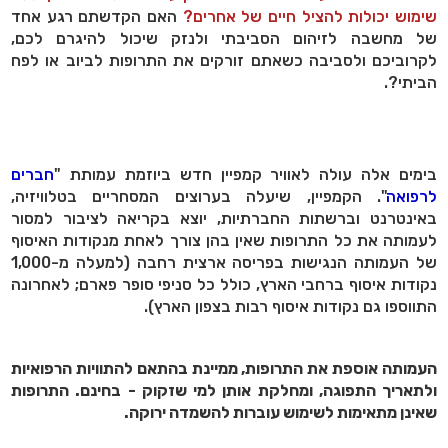
שימוש יכולות להציל חיים של אחרים?
האם הקדשתם רגע אחד
של מחשבה לזיהום הסביבתי ולנזק שיכול להיגרם לכם,
לקרוביכם ולסביבה כשאתם זורקים את התרופות לביוב או לפח
הביתי?.
בימים אלה עולה לאוויר קמפיין חדש ביוזמת עמותת "
חברים
לרפואה
". הקמפיין, שיעלה בערוצים המסחריים בטלוויזיה,
באינטרנט וברשתות החברתיות, יוצא בקריאה לציבור למסור
לעמותה את כל התרופות שאין בהן צורך לאחת מנקודות האיסוף
של העמותה הנגישות בפריסה ארצית רחבה (למעלה מ-1,000
נקודות איסוף ברחבי הארץ, כולל כל סניפי סופר פארם; לאחרונה
התווספו גם נקודות איסוף רבות בצפון הארץ).
העמותה אוספת את התרופות, ממיינת בהתאם להתוויות הרפואיות
ולתאריך התפוגה, ומחלקת אותן למי שזקוק - בחינם. התרופות
שאינן מתאימות לשימוש עוברות להשמדה ירוקה.