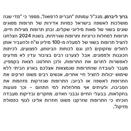
ברוך ליברמן
, מנכ"ל עמותת "חברים לרפואה", מספר כי "מדי שנה
מושלכות לאשפה בישראל כמויות אדירות של תרופות מסוגים
שונים בשווי של מאות מיליוני שקלים, ובהן תרופות מצילות חיים,
תרופות למחלות כרוניות ותרופות שגרתיות. בשנת 2024 הצלחנו
להציל תרופות בשווי של למעלה מ-100 מיליון ש"ח ולהעביר אותן
לחולים שזקוקים להן וגם לכוחות הביטחון, לפצועים, לכיתות
הכוננות ולמפונים. אבל לצערנו רבים בציבור עדין לא מודעים
לאפשרות לתרום את התרופות, ולכן החלטנו לצאת בקמפיין.
מעבר לעובדה שהתרופות שנמצאות אצלכם בארון הביתי ללא
שימוש יכולות להציל חיי אחרים, אנשים רבים פשוט זורקים את
התרופות לאשפה או לביוב; התרופות שנזרקות מזהמות את
הסביבה, ולעיתים אף מחלחלות למי התהום - וכך פוגעות
בחקלאות, בבעלי החיים ובבני האדם. מחקרים ובדיקות מעבדה
הוכיחו כי התרופות שזרקנו פשוט חוזרות אלינו לגוף כפסולת
מזיקה".