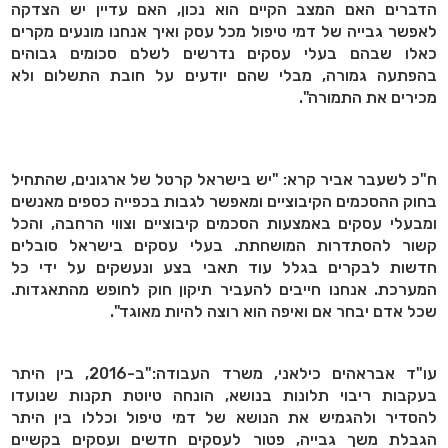
הדברים האם המצב הקיים הוא נכון, האם עדיין יש הצדקה
לאפשר גבייה של דמי טיפול מכל עסק ואיך אנחנו מונעים מקרים
כאלו שבהם בעלי עסקים נדרשים לשלם סכומים גבוהים
בהפתעה גמורה, מבלי שהם יודעים על חובת התשלום ולא
מכירים את התמורה".
ח"כ לשעבר אביר קרא: "יש בישראל קרטל של ארגונים, שהתחיל
בחוק ההסכמים הקיבוציים ומאפשר לגבות בכפייה כספים מאנשים
ומבעלי עסקים באמצעות הסכמים קיבוציים וצווי הרחבה, והכל
קשור להסתדרות המושחתת. בעלי עסקים בישראל סובלים
חדשות לבקרים בגלל עוד תאבי בצע ונעשקים על ידי כל
המערכת. אנחנו חייבים להעביר תיקון חוק לחופש מהתאגדות.
שכל אדם יבחר אם ואיפה הוא רוצה להיות מאוגד".
עו"ד אבראהים כילאני, משרד העבודה:"ב-2016, בין היתר
בעקבות ריבוי תלונות בנושא, הונחה טיוטת תקנות שנועדו
להסדיר ולהגמיש את הנושא של דמי טיפול וכללו בין היתר
הגבלת משך גבייה, פטור לעסקים חדשים ועסקים בקשיים