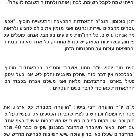
והייתי שמח לקבל רשימה, לבחון אותה ולהחזיר תשובה לוועדה".
רונן סולומון, מנכ"ל התאחדות המלאכה והתעשייה הוסיף: "אלפי
עסקים מקבלים שירות ונהנים ואני מזמין את כולם להגיע ולראות
מה אנחנו עושים. כל הדו"חות מופיעים בפומבי, אנחנו פועלים על
פי חוק ובשקיפות מלאה, יש לנו 5 מחוזות, כל אחד מאוגד בנפרד
וההוצאות עולות על ההכנסות מזמן.
חיים מור יוסף, יו"ר מחוז אשדוד והסביב בהתאחדות הוסיף:
"בכלכלה אין דבר כזה שחלק מיוצגים וחלק לא. אני בעל עסק,
פעיל בארגון בהתנדבות מלאה ואני משלם אגרה בכבוד רב.
ההתאחדות כאן כדי לדבר בשם העסקים".
מ"מ יו"ר הוועדה דבי ביטון: "הוועדה מכבדת כל ארגון, את
מטרותיו ופועלו וכן חשוב לציין שגביית הכספים אכן נעשית על פי
חוק ולכן אין מקום למילים קשות או השתלחות אישית באף אחד.
עם זאת, לאור העובדה שמדובר במנגנון שקיים כבר 40 שנה
ומהדברים שעלו כאן בדיון עולה שיש חשיבות לבחינה מחדש של