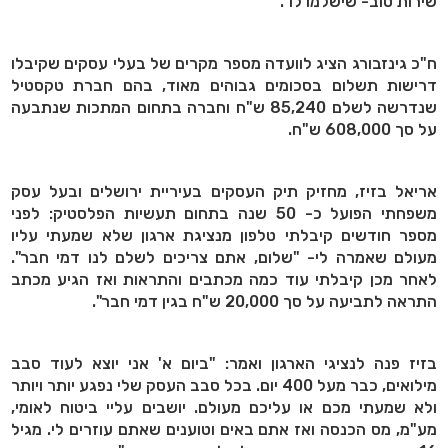
שירות טוב- שישלמו לו".
ח"כ גינזבורג הציג לוועדה מספר מקרים של בעלי עסקים שקיבלו
דרישות תשלום בסכומים גבוהים מאוד, בהם חברת טקסטיל
שנדרשה לשלם 85,240 ש"ח וחברה בתחום המתכות שנתבעה
על סך 608,000 ש"ח.
אריאל בזיז, מחזיק תיק העסקים בעיריית ירושלים ובעל עסק
משפחתי הפועל כ- 50 שנה בתחום תעשיות הפלסטיק: לפני
מספר חודשים קיבלתי טלפון מנציגת ארגון שלא שמעתי עליו
מעולם שאמרה לי- "שלום, אתם צריכים לשלם לנו דמי חבר".
לאחר מכן קיבלתי עוד כמה מכתבים והתראות ואז הגיע מכתב
התראה לתביעה על סך 20,000 ש"ח בגין דמי חבר".
בזיז פנה לנציגי הארגון ואמר: "ביום א' אני יוצא לעוד סבב
מילואים, כבר מעל 400 יום. בכל סבב העסק שלי נפגע יותר ויותר
ולא שמעתי מכם או עליכם מעולם. יושבים עליי ביטוח לאומי,
מע"מ, מס הכנסה ואז אתם באים וטוענים שאתם עוזרים לי. מגיל