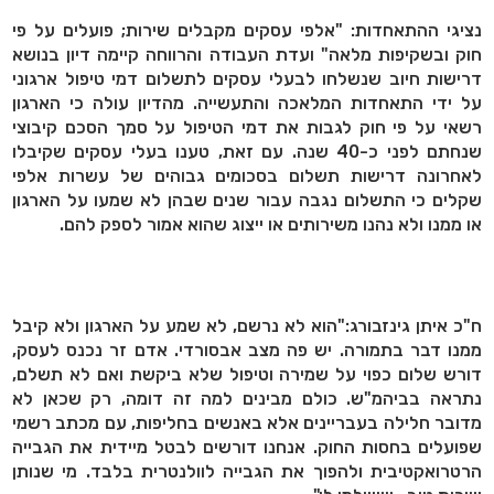
נציגי ההתאחדות: "אלפי עסקים מקבלים שירות; פועלים על פי
חוק ובשקיפות מלאה" ועדת העבודה והרווחה קיימה דיון בנושא
דרישות חיוב שנשלחו לבעלי עסקים לתשלום דמי טיפול ארגוני
על ידי התאחדות המלאכה והתעשייה. מהדיון עולה כי הארגון
רשאי על פי חוק לגבות את דמי הטיפול על סמך הסכם קיבוצי
שנחתם לפני כ-40 שנה. עם זאת, טענו בעלי עסקים שקיבלו
לאחרונה דרישות תשלום בסכומים גבוהים של עשרות אלפי
שקלים כי התשלום נגבה עבור שנים שבהן לא שמעו על הארגון
או ממנו ולא נהנו משירותים או ייצוג שהוא אמור לספק להם.
ח"כ איתן גינזבורג:"הוא לא נרשם, לא שמע על הארגון ולא קיבל
ממנו דבר בתמורה. יש פה מצב אבסורדי. אדם זר נכנס לעסק,
דורש שלום כפוי על שמירה וטיפול שלא ביקשת ואם לא תשלם,
נתראה בביהמ"ש. כולם מבינים למה זה דומה, רק שכאן לא
מדובר חלילה בעבריינים אלא באנשים בחליפות, עם מכתב רשמי
שפועלים בחסות החוק. אנחנו דורשים לבטל מיידית את הגבייה
הרטרואקטיבית ולהפוך את הגבייה לוולנטרית בלבד. מי שנותן