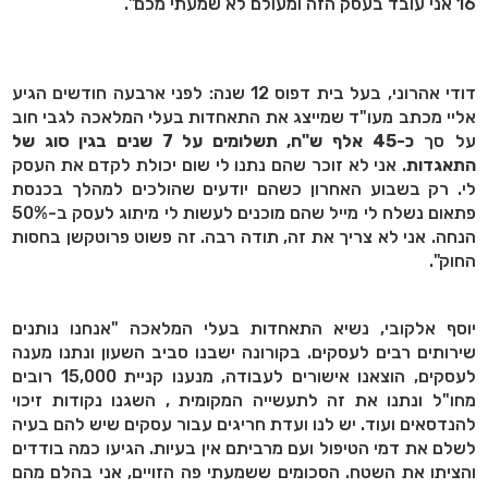
16 אני עובד בעסק הזה ומעולם לא שמעתי מכם".
דודי אהרוני, בעל בית דפוס 12 שנה: לפני ארבעה חודשים הגיע
אליי מכתב מעו"ד שמייצג את התאחדות בעלי המלאכה לגבי חוב
על סך
כ-45 אלף ש"ח, תשלומים על 7 שנים בגין סוג של
התאגדות
. אני לא זוכר שהם נתנו לי שום יכולת לקדם את העסק
לי. רק בשבוע האחרון כשהם יודעים שהולכים למהלך בכנסת
פתאום נשלח לי מייל שהם מוכנים לעשות לי מיתוג לעסק ב-50%
הנחה. אני לא צריך את זה, תודה רבה. זה פשוט פרוטקשן בחסות
החוק".
יוסף אלקובי, נשיא התאחדות בעלי המלאכה "אנחנו נותנים
שירותים רבים לעסקים. בקורונה ישבנו סביב השעון ונתנו מענה
לעסקים, הוצאנו אישורים לעבודה, מנענו קניית 15,000 רובים
מחו"ל ונתנו את זה לתעשייה המקומית , השגנו נקודות זיכוי
להנדסאים ועוד. יש לנו ועדת חריגים עבור עסקים שיש להם בעיה
לשלם את דמי הטיפול ועם מרביתם אין בעיות. הגיעו כמה בודדים
והציתו את השטח. הסכומים ששמעתי פה הזויים, אני בהלם מהם