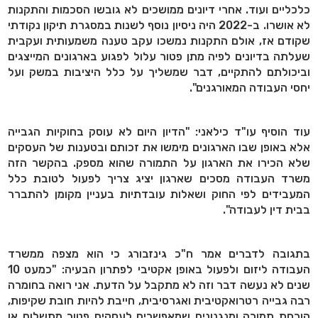
כלכליים ועוד. אחרי דיונים ממושכים לא גובשו הסכמות והתקנות
לא אושרו. ב-2022 היה ניסיון נוסף לשנות במסגרת תיקון נקודתי
שקודם אז, אולם התקנות נמשכו עקב טענה משמעותית ועקבית
שעלתה בדיונים לפיה מתן פטור עלול לפגוע בארגונים המייצגים
וביכולתם להתקיים, דבר שמשליך על כלל היציבות במשק ועל
יחסי העבודה המאורגנים".
עוד הוסיף עו"ד כילאני: "הדיון היום לא עוסק בחוקיות הגבייה
אלא באופן שבו הארגונים מימשו את זכותם ובטענות של העסקים
שלא הכירו את הארגון על התמורה שהוא מספק. בהקשר הזה
משרד העבודה מסכים שארגון יציג צריך לפעול לטובת כלל
המעבידים לפי החוק ושאלות עובדתיות בעניין מקומן להתברר
בבית דין לעבודה".
בתגובה לדברים אמר ח"כ גינזבורג כי הוא מצפה ממשרד
העבודה ליזום ולפעול באופן אקטיבי לפתרון הבעיה: "כמעט 10
שנים לא נעשה דבר וזה לא מתקבל על הדעת. אני רואה בחומרה
רבה גבייה רטרואקטיבית ואגרסיבית, חייבת להיות חובת שקיפות,
הוכחת תמורה ומנגנונים שמאפשרים לעסקים פטור מתשלום או