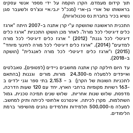
תוך קידום מעמדם. הקרן הוקמה על ידי מספר אנשי עסקים
בראשותו של אורי בן-ארי (מנכ"ל יו.בי.איי ונצ'רס ולשעבר סגן
נשיא בכיר בחברת נס טכנולוגיות).
התכנית הראשונה שהושקה ע"י קרן אתנה ב-2007 היתה "ארגז
כלים דיגיטלי לכל מורה". לאחר מכן הושקו התכניות "ארגז כלים
דיגיטלי לכל גננת" (2012) " ארגז כלים דיגיטלי לכל מורה
למדעים" (2014), "ארגז כלים דיגיטלי לכל מורה לחינוך מיוחד"
(2015
(
ו"ארגז כלים דיגיטלי לכל מורה לאנגלית" (הושקה
ב-2018).
עד היום חילקה קרן אתנה מחשבים ניידים (לפטופים), טאבלטים
ואייפדים ללמעלה מ-24,300 מורות, מורים וגננות (בהתאם
לתכניות השונות של הקרן) ב – 2,153 בתי ספר וגני ילדים ב
-163 רשויות מקומיות ברחבי הארץ, יחד עם 120 שעות הדרכה,
מדפסת, שלוש שנות אחריות, שלוש שנים תמיכה טכנית
,
גמול
השתלמות, מקרן לכיתה, אינטרנט אלחוטי לכיתה ותיק למחשב.
למעלה מ-500,000 תלמידות ותלמידים נהנים מהשיפור ברמת
הלימודים.