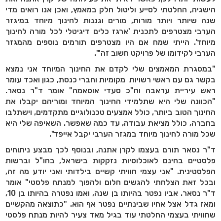
הישגיה, החלטתי לסייע וליטול חלק במאמץ, ואכן אנו רואים מדי
שנה שיותר ויותר מורות, מורים וגננות לחינוך מיוחד במיגזר
הערבי מצטרפים לתכנית 'ארגז כלים דיגיטלי לכל מורה לחינוך
מיוחד'. הייתי שמח אם היו מצטרפים תורמים נוספים מהמגזר
הערבי לקידומו של פרויקט חשוב זה'".
"במסגרת המאמצים שלי לקדם את החינוך המיוחד אני נמצא
בקשר גם עם ראשי רשויות מקומיות וחברי כנסת, כגון ואכד עומר
ראש עיריית עראבה וח"כ סעדי אוסאמה" אומר ד"ר נסאר.
"הכוונה שלי היא שתלמידי החינוך המיוחד ומוריהם יקבלו את
החינוך הטוב ביותר, כולל אמצעים טכנולוגיים מתקדמים, וישתלבו
בחברה, כולל מציאת עבודה, עד כמה שאפשר. השאיפה שלי היא
שכל מורה לחינוך מיוחד במגזר הערבי יקבל אייפד".
ד"ר נסאר תורם בעצמו לקרן אתנה, ובנוסף לכך מבצע ניתוחים
פלסטיים בחינם לאוכלוסיות נזקקות בישראל, בחו"ל וברשות
הפלסטינית. "אני עצמי חוויתי קשיים בילדותי ואני יודע מה זה,
ובכל זאת הצלחתי להגשים חלום ולהפוך למנתח פלסטי" אומר
ד"ר נסאר. אביו נפטר בהיותו בן שנה, ואמו נפטרה בהיותו בן 10,
ומאז גדל אצל אחיו שבינתיים נפטר אף הוא. "כתוצאה מהקשיים
שחוויתי בעצמי החלטתי עוד בגיל מאד צעיר להיות מנתח פלסטי