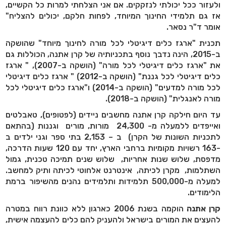
ולעזור ככל יכולתי לנזקקים. אם אני הצלחתי למרות כל הקשיים,
אז גם תלמידי החינוך המיוחד, לפחות חלקם, יכולים להצליח"
אומר ד"ר נסאר.
תכנית "ארגז כלים דיגיטלי לכל מורה לחינוך מיוחד" שהושקה
ב-2015, הינה נדבך נוסף בתכניותיה של קרן אתנה, הכוללות גם
את "ארגז כלים דיגיטלי לכל מורה" (הושקה ב-2007), " ארגז
כלים דיגיטלי לכל גננת" (הושקה ב-2012) " ארגז כלים דיגיטלי
לכל מורה למדעים" (הושקה ב-2014) ו"ארגז כלים דיגיטלי לכל
מורה לאנגלית" (הושקה ב-2018).
עד היום חילקה קרן אתנה מחשבים ניידים (לפטופים), טאבלטים
ואייפדים ללמעלה מ- 24,300 מורות, מורים וגננות (בהתאם
לתכניות השונות של הקרן) ב – 2,153 בתי ספר וגני ילדים ב
-163 רשויות מקומיות ברחבי הארץ, יחד עם 120 שעות הדרכה,
מדפסת, שלוש שנות אחריות, שלוש שנים תמיכה טכנית
,
גמול
השתלמות, מקרן לכיתה, אינטרנט אלחוטי לכיתה ותיק למחשב.
למעלה מ-500,000 תלמידות ותלמידים נהנים מהשיפור ברמת
הלימודים.
קרן אתנה
הוקמה בשנת 2006 כארגון ללא כוונת רווח במטרה
להעצים את המורים בישראל ולהעניק להם כלים להעצמה אישית,