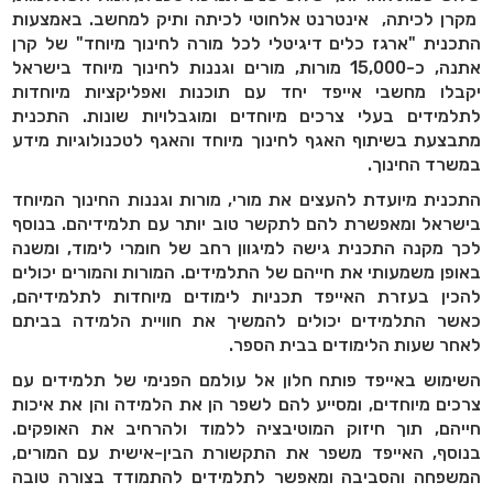
מקרן לכיתה, אינטרנט אלחוטי לכיתה ותיק למחשב. באמצעות
התכנית "ארגז כלים דיגיטלי לכל מורה לחינוך מיוחד" של קרן
אתנה, כ-15,000 מורות, מורים וגננות לחינוך מיוחד בישראל
יקבלו מחשבי אייפד יחד עם תוכנות ואפליקציות מיוחדות
לתלמידים בעלי צרכים מיוחדים ומוגבלויות שונות. התכנית
מתבצעת בשיתוף האגף לחינוך מיוחד והאגף לטכנולוגיות מידע
במשרד החינוך.
התכנית מיועדת להעצים את מורי, מורות וגננות החינוך המיוחד
בישראל ומאפשרת להם לתקשר טוב יותר עם תלמידיהם. בנוסף
לכך מקנה התכנית גישה למיגוון רחב של חומרי לימוד, ומשנה
באופן משמעותי את חייהם של התלמידים. המורות והמורים יכולים
להכין בעזרת האייפד תכניות לימודים מיוחדות לתלמידיהם,
כאשר התלמידים יכולים להמשיך את חוויית הלמידה בביתם
לאחר שעות הלימודים בבית הספר.
השימוש באייפד פותח חלון אל עולמם הפנימי של תלמידים עם
צרכים מיוחדים, ומסייע להם לשפר הן את הלמידה והן את איכות
חייהם, תוך חיזוק המוטיבציה ללמוד ולהרחיב את האופקים.
בנוסף, האייפד משפר את התקשורת הבין-אישית עם המורים,
המשפחה והסביבה ומאפשר לתלמידים להתמודד בצורה טובה