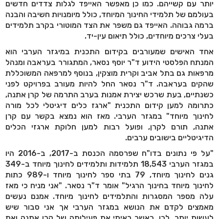
יותר עם קשייהם. כמו כן מאפשר האייפד לגלות צדדים חדשים
בעולמם של תלמידי החינוך המיוחד, כולל מיומנויות חשיבה והבנה
ברמה גבוהה. האייפד גם משפר את הצד המוטורי בקרב תלמידים
בעלי צרכים מיוחדים, כולל תיאום עין-יד.
אחד האישים שמעורבים בקידום התכנית במיגזר הערבי הוא
המנתח הפלסטי הידוע ד"ר יוסף נסאר, המתגורר בעראבה ומנהל
מרפאות גם בתל אביב וקרית מוצקין, בנוסף למרפאה המשוכללת
שהקים בעראבה. ד"ר נסאר החל להיות מעורב בפרויקט לפני
כשנתיים, בעת שרכש יצירת אמנות בערב התרמה של קרן אתנה,
כתרומה למען קידום התכנית "ארגז כלים דיגיטלי לכל מורה
לחינוך מיוחד" במגזר הערבי. מאז הוא נמצא בקשר עם קרן
אתנה, תורם לקרן, ופועל רבות למען חלוקת ארגזי הכלים
הדיגיטליים בישובים ערבים.
"על פי נתונים בדו"ח שפרסמה הכנסת ב-2017, ב-2016 היו
במגזר הערבי 18,543 תלמידות ותלמידים לחינוך מיוחד ב-349
גנים לחינוך מיוחד, 79 בתי ספר לחינוך מיוחד ו-989 כתות
לחינוך מיוחד בחינוך הרגיל" אומר ד"ר נסאר. "אני מניח כי מאז
עלה מספר המסגרות והתלמידים לחינוך מיוחד. אמנם נעשים
מאמצים לקדם את הנושא במגזר הערבי אך אני סבור שיש
לעשות יותר. לכן, כאשר ראיתי את פעילותה של קרן אתנה ואת