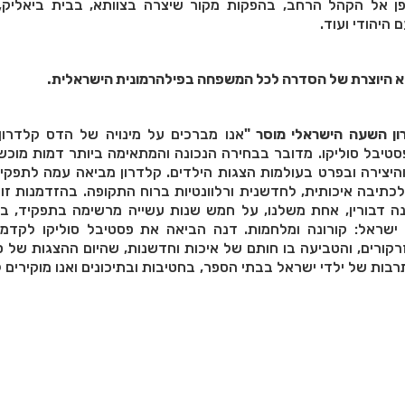
פן אל הקהל הרחב, בהפקות מקור שיצרה בצוותא, בבית ביאליק, ב
 היהודי ועוד.
א היוצרת של הסדרה לכל המשפחה בפילהרמונית הישראלית.
ון השעה הישראלי מוסר "
אנו מברכים על מינויה של הדס קלדרון
טיבל סוליקו. מדובר בבחירה הנכונה והמתאימה ביותר דמות מוכש
והיצירה ובפרט בעולמות הצגות הילדים. קלדרון מביאה עמה לתפק
כתיבה איכותית, לחדשנית ורלוונטיות ברוח התקופה. בהזדמנות זו 
ה דבורין, אחת משלנו, על חמש שנות עשייה מרשימה בתפקיד, בש
ישראל: קורונה ומלחמות. דנה הביאה את פסטיבל סוליקו לקדמ
רקורים, והטביעה בו חותם של איכות וחדשנות, שהיום ההצגות של ס
ות של ילדי ישראל בבתי הספר, בחטיבות ובתיכונים ואנו מוקירים 