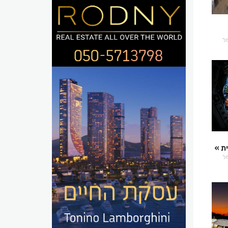
רמל
ת
רמל