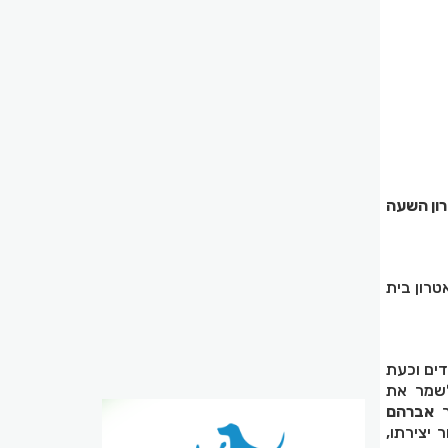
ון השעה
רון בית
ים וכעת
לשמר את
ר
אברהם
יצירתו,