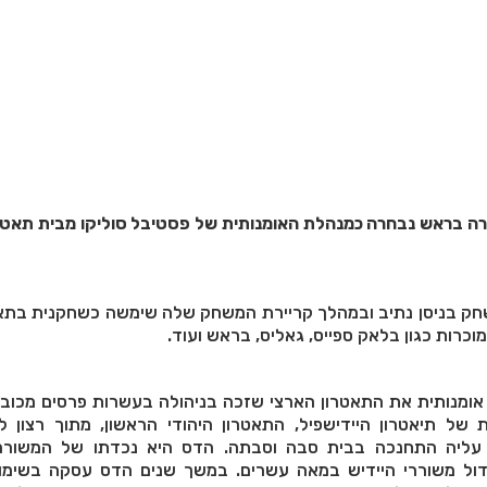
ה בראש נבחרה כמנהלת האומנותית של פסטיבל סוליקו מבית תאטר
שחק בניסן נתיב ובמהלך קריירת המשחק שלה שימשה כשחקנית בתאט
כרות כגון בלאק ספייס, גאליס, בראש ועוד.
אומנותית את התאטרון הארצי שזכה בניהולה בעשרות פרסים מכובד
 של תיאטרון היידישפיל, התאטרון היהודי הראשון, מתוך רצון 
 עליה התחנכה בבית סבה וסבתה. הדס היא נכדתו של המשור
ול משוררי היידיש במאה עשרים. במשך שנים הדס עסקה בשימור 