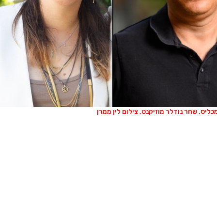
מכליס, שחר נודלר מוזיקנט, צילום לין ממרן