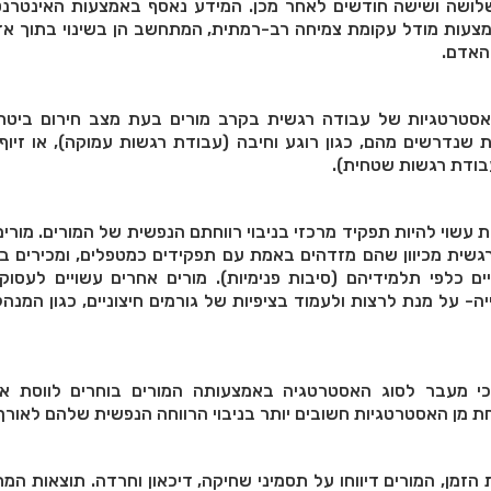
 של שלושה ושישה חודשים לאחר מכן. המידע נאסף באמצעות האינטרנט
צעות מודל עקומת צמיחה רב-רמתית, המתחשב הן בשינוי בתוך אד
 האדם.
סטרטגיות של עבודה רגשית בקרב מורים בעת מצב חירום ביטחוני:
 שנדרשים מהם, כגון רוגע וחיבה (עבודת רגשות עמוקה), או זיו
בודת רגשות שטחית).
עשוי להיות תפקיד מרכזי בניבוי רווחתם הנפשית של המורים. מורים
גשית מכיוון שהם מזדהים באמת עם תפקידים כמטפלים, ומכירים ב
ם כלפי תלמידיהם (סיבות פנימיות). מורים אחרים עשויים לעסוק
- על מנת לרצות ולעמוד בציפיות של גורמים חיצוניים, כגון המנהל
כי מעבר לסוג האסטרטגיה באמצעותה המורים בוחרים לווסת א
 מן האסטרטגיות חשובים יותר בניבוי הרווחה הנפשית שלהם לאורך 
זמן, המורים דיווחו על תסמיני שחיקה, דיכאון וחרדה. תוצאות המ