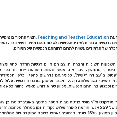
העת
Teaching and Teacher Education
, הציף תהליך בו ציפיי
ינה רגשית עבור תלמידיהם,עשויה לגבות מהם מחיר נפשי כבד. המ
כלה של תלמידים עשויה לתרום לרווחתם הנפשית של המורים.
 השפעות חיצוניות וחברתיות. גם הם חווים רגשות חרדה, לחץ ומצוק
יטחוני מתמשך. עם זאת, אנשי ונשות ההוראה ייחודיים בכך 
סוק ב"עבודה רגשית". כלומר,הם נדרשים להפגין כלפי תלמידיה
גישים- כגון שלווה, רוגע, וחיבה. העיסוק בעבודה רגשית עלול לה
ם ולפגוע ברווחתם הנפשית, מכיוון שהוא דורש מאמץ ונחווה כלא אות
-מוזיקנט
ו
ד"ר מוטי בניטה
מבית הספר לחינוך באוניברסיטת בן-גורי
בחנו את ניהול רגשותיהם של 259 אנשי הוראה לאורך שלוש נקודות זמן במהלך מלחמת 
.60% מהם נשים, עם ניסיון ממוצע של15 שנים. הנתונים נאספו בשלב המוקדם של 