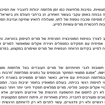
יות. נסיבות מלחיצות כמו זמן מלחמה יכולות להגביר את הסיכון
רה גבוהה באופן עקבי בעשור האחרון, הן ברחבי העולם והן בישראל
מוסיפה שכבה נוספת של לחץ, שעלולה להאיץ שחיקה ועזיבת המקצ
רבות להכשרת מורים עשויות לסייע.
 לצורך בטיפוח המוטיבציה הפנימית של מורים לעיסוק בהוראה. טי
ת אמיתית עם תפקידם כמטפלים ויצירת אקלים שמאפשר למורים 
יה לסייע בקידום הרווחה הנפשית של מורים ושימורם במקצוע, בפרט
שובות לגבי חוויותיהם של מורים העובדים בצל מלחמות ומצב
יטה
. "אמנם ממצאי המחקר מבוססים על נתונים ממלחמת 'חרבות בר
, במלחמה הנוכחית עם איראן, כאשר המורים ממשיכים בשגרת לימ
 לוויסות רגשי בכיתה. בעולם המאופיין בחוסר יציבות גובר, המונ
ויי אקלים וקיטוב פוליטי, מורים ממלאים תפקיד חיוני יותר ויותר כעוג
לא רק לחסום את ההשפעה הרגשית של אירועים חיצוניים, אלא 
ים ומעורבים לחברה. כחלק מאחריות זו, פיתוח זהותם המקצועית 
גשיים ולא רק פדגוגיים, עשוי לתרום לא רק לרווחתם הרגשית ש