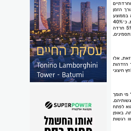
וניים וחרדתיים
. לאורך הזמן
 בממוצע
ירידה בתסמיני החרדה והדיכאון של המורים. עם זאת, רמות הסימפטומים נותרו גבוהות יחסית. כ־40%
מהמורים דיווחו על רמות חרדה ודיכאון שמעל הסף הקליני. כ־12% חוו דיכאון חמור, וכ־5% חרדה
תסמינים,
זאת, אלו
 הזדהות
ץ חיצוני
מי תומך
שותיהם.
וא לפתח
ה. באופן
ו רגשות