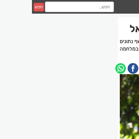
חפש
ל
ף נתונים
ם במלחמה