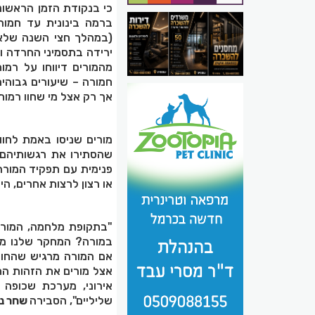
(במהלך חצי השנה שלאח
חמורה – שיעורים גבוהי
אך רק אצל מי שחוו רמות
מורים שניסו באמת לחוו
שהסתירו את רגשותיהם ח
פנימית עם תפקיד המורה
או רצון לרצות אחרים, הי
"בתקופת מלחמה, המורה 
במורה? המחקר שלנו מוכ
אם המורה מרגיש שהחוסן
אצל מורים את הזהות הח
אירוני, מערכת שכופה 
שליליים", הסבירה
שחר נו