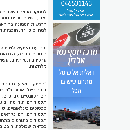
למחקר מספר השלכות מעש
ואכן, נשירת מורים נות
הרגשית הטמונה בהוראה 
למתן סיכון זה, תוכניות 
יחד עם זאת,יש לשים לב
חינוכית ברורה, הזדהו
ערכיהם ונטיותיהם, עשו
מלחיצות.
"המחקר מציע תובנות ח
ביטחוניים", אומר
ד"ר בנ
הם רלוונטיים גם כיום
תלמידיהם תוך מתן ביטוי
סכסוכים בינלאומיים, שינ
תלמידיהם. הם נקראים 
תלמידים כתורמים מתחשב
ככזאת שכוללת היבטים ר