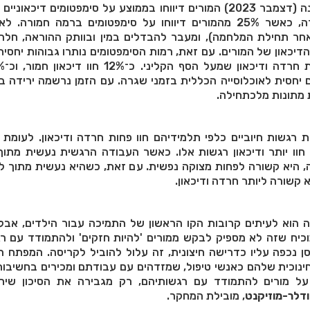
כי בנקודת הזמן הראשונה (דצמבר 2023) המורים דיווחו בממוצע על סימפטומים דיכא
ברמה בינונית עד חמורה, כאשר 25% מהמורים דיווחו על סימפטומים ברמה חמורה
ר תחילת המלחמה), ומעבר להבדלים במין ובוותק ההוראה, חלה
ם יחסית לאוכלוסייה הכללית בזמני שגרה. עם הזמן נרשמה ירידה ב
 מתונות מלכתחילה.
ת רגשות חיוביים כלפי תלמידיהם חוו פחות חרדה ודיכאון. לעומת 
וו יותר ודיכאון רגשות אלו. כאשר העבודה הרגשית נעשית מתוך
, היא קשורה לפחות מצוקה נפשית. עם זאת, כשהיא נעשית מתוך לח
א קשורה ליותר חרדה ודיכאון.
הוא לעיתים קרובות הקו הראשון של התמיכה עבור הילדים, אבל 
יח שזה לא מספיק לבקש ממורים 'להיות חזקים' ולהתמודד עם רג
 נכפה עליו כדרישה חיצונית, זה עלול להוביל לקריסה. המפתח ה
ינוכית שלהם כאנשי טיפול, שמזדהים עם עבודתם ומכירים בחשיבות
על מורים להתמודד עם רגשותיהם, רק מגבירה את הסיכון שיחו
דלר-מוזיקנט
, מובילת המחקר.