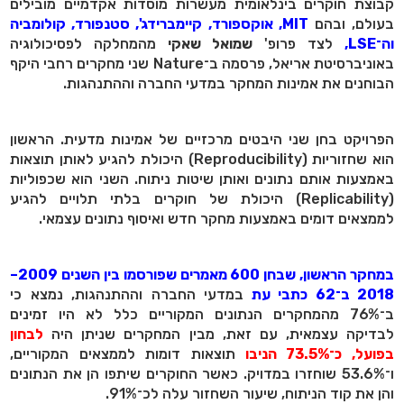
קבוצת חוקרים בינלאומית מעשרות מוסדות אקדמיים מובילים
בעולם, ובהם
MIT, אוקספורד, קיימברידג', סטנפורד, קולומביה
וה־LSE,
לצד פרופ'
שמואל שאקי
מהמחלקה לפסיכולוגיה
באוניברסיטת אריאל, פרסמה ב־Nature שני מחקרים רחבי היקף
הבוחנים את אמינות המחקר במדעי החברה וההתנהגות.
הפרויקט בחן שני היבטים מרכזיים של אמינות מדעית. הראשון
הוא שחזוריות (Reproducibility) היכולת להגיע לאותן תוצאות
באמצעות אותם נתונים ואותן שיטות ניתוח. השני הוא שכפוליות
(Replicability) היכולת של חוקרים בלתי תלויים להגיע
לממצאים דומים באמצעות מחקר חדש ואיסוף נתונים עצמאי.
במחקר הראשון, שבחן 600 מאמרים שפורסמו בין השנים 2009–
2018 ב־62 כתבי עת
במדעי החברה וההתנהגות, נמצא כי
ב־76% מהמחקרים הנתונים המקוריים כלל לא היו זמינים
לבדיקה עצמאית, עם זאת, מבין המחקרים שניתן היה
לבחון
בפועל, כ־73.5% הניבו
תוצאות דומות לממצאים המקוריים,
ו־53.6% שוחזרו במדויק. כאשר החוקרים שיתפו הן את הנתונים
והן את קוד הניתוח, שיעור השחזור עלה לכ־91%.