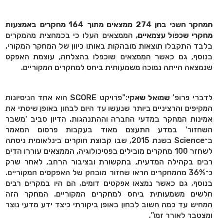
המחקר השני בחן 274 ממצאים מתוך 164 מחקרים באמצעות
מחקרי שכפול עצמאיים,
הממצאים העלו כי בכמחצית מהמקרים
בלבד התקבלו תוצאות מובהקות באותו כיוון של המחקר המקורי.
בנוסף, גם כאשר הממצאים שוכפלו בהצלחה, עוצמת האפקט
שנמצאה הייתה נמוכה משמעותית ביחס למחקרים המקוריים.
לדברי פרופ'
שמואל שאקי
:"פרויקט SCORE הוא אחד הניסיונות
המקיפים והרציניים ביותר שנעשו עד היום לבחון באופן שיטתי את
אמינות המחקר במדעי החברה וההתנהגות. הדיון סביב 'משבר
השחזור' במדע התעצם מאוד בעקבות פרסום המאמר
ב־Science בשנת 2015, שבו קבוצת חוקרים בינלאומית ניסתה
לשחזר 100 מחקרים מובילים בפסיכולוגיה. הממצאים עוררו הדים
רבים בקהילה המדעית, בתקשורת ובציבור הרחב, לאחר שרק
כ־36% מהמחקרים הראו שחזור מובהק של האפקטים המקוריים.
בנוסף, גם כאשר נמצאו אפקטים דומים, הם היו במקרים רבים
חלשים משמעותית ביחס למחקרים המקוריים. המחקר הזה
המחיש עד כמה חשוב לבחון באופן ביקורתי כיצד ידע מדעי נוצר
ומצטבר לאורך זמן".