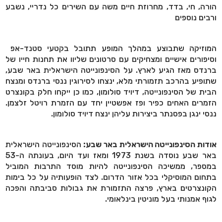
הורה, חי, בדד, מחרוזת חיים משה עם השירים כל נדריי, נשבע
ורבים נוספים
המוזיקה שתבוצע במהלך המופע תתובל בקטעי סטנד-אפ
וסיפורים אישיים ומצחיקים עם סרטונים שליוו את תחנות חייו של
ברנדס מאז הגיע לארץ. על הסינפונייטה הישראלית באר שבע,
שתופיע בהרכב תזמורתי מלא, ינצחו לסירוגין ננסי ברנדס ומנצח
הבית של הסינפונייטה, דיויד סולומון, כמו כן ייקחו חלק בקונצרט
הזמרים האחים כפיר ופז אפשטיין יחד עם הזמרת רויטל זלצמן.
ננסי ינגן בפסנתר ביצירות עליהן ינצח דיויד סולומון.
אודות הסינפונייטה הישראלית באר שבע:
הסינפונייטה הישראלית
באר שבע נוסדה בשנת 1973 ומאז ועד היום, בעונתה ה-53
במספר, ממשיכה הסינפונייטה להיות מוסד התרבות המוביל
בתחום המוסיקלי בכל אזור הדרום
.
לצד הופעותיה על כל בימות
הקונצרטים בארץ, פרצה התזמורת את גבולות סביבתה והפכה
לגוף אמנותי בעל מוניטין בינלאומי
.