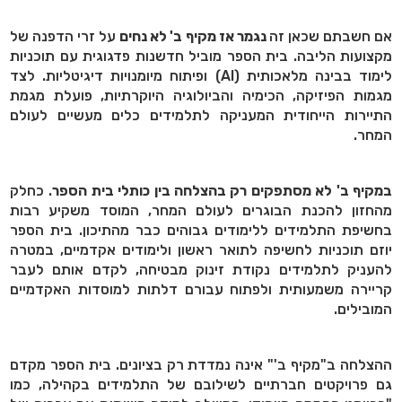
אם חשבתם שכאן זה
נגמר אז מקיף ב' לא נחים
על זרי הדפנה של
מקצועות הליבה. בית הספר מוביל חדשנות פדגוגית עם תוכניות
לימוד בבינה מלאכותית
(AI)
ופיתוח מיומנויות דיגיטליות. לצד
מגמות הפיזיקה, הכימיה והביולוגיה היוקרתיות, פועלת מגמת
התיירות הייחודית המעניקה לתלמידים כלים מעשיים לעולם
המחר
.
במקיף ב' לא מסתפקים רק בהצלחה בין כותלי בית הספר
. כחלק
מהחזון להכנת הבוגרים לעולם המחר, המוסד משקיע רבות
בחשיפת התלמידים ללימודים גבוהים כבר מהתיכון. בית הספר
יוזם תוכניות לחשיפה לתואר ראשון ולימודים אקדמיים, במטרה
להעניק לתלמידים נקודת זינוק מבטיחה, לקדם אותם לעבר
קריירה משמעותית ולפתוח עבורם דלתות למוסדות האקדמיים
המובילים
.
ההצלחה ב"מקיף ב'" אינה נמדדת רק בציונים. בית הספר מקדם
גם פרויקטים חברתיים לשילובם של התלמידים בקהילה, כמו