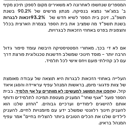
המספרים שנחשפו לאחרונה לא משאירים מקום לספק: תיכון מקיף
ב' במג'אר נמצא בנסיקה. מנתון מרשים של 90.2% בשנת
תשפ"ב, זינק בית הספר לשיא חדש של
93.2%
זכאות לבגרות
בשנת תשפ"ד מה שמציב את בית הספר בצמרת הארצית בכלל
והצפונית בפרט באחוזי הזכאות לבגרויות.
אם לא די בכך, מאחורי הסטטיסטיקה היבשה עומד סיפור גדול
הרבה יותר – מוסד חינוכי שמשלב חדשנות טכנולוגית פורצת דרך
עם לב קהילתי פועם ויחס אישי לכל תלמיד
.
העלייה באחוזי הזכאות לבגרות היא תוצאה של עבודה מאומצת
של צוות פדגוגי מיומן, בראשות המנהל עפיף עראיידה והסגן איאד
קזל, ש
הפכו את המושג למעשים: לא מוותרים על אף תלמיד
. בבית
הספר פועל "אגף שחר" המעניק מעטפת תמיכה לתלמידים ודוחף
אותם להישגים לימודיים וערכיים גבוהים. "החזון שלנו הוא
להעניק חינוך רלוונטי שמשלב ידע עם מיומנויות לחיים, להעניק
לילדים שלנו את הכלים הטובים ביותר להצליח בחיים" אמר עפיף
המנהל בראיון
.