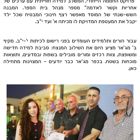
"פרויקט החממה הייחודי, המשלב למידה חווייתית עם ערכים של
אחריות וקשר לאדמה" מספר מנהל בית הספר. המבנה
השש-שנתי של המוסד מאפשר רצף חינוכי המבטיח שכל ילד
יקבל את המעטפת המדויקת לו מכיתה א' ועד י"ב
.
עבור הורים ותלמידים העומדים בפני רישום לכיתות י'-י"ב, מקיף
ב' מג'אר מציע היום את השילוב המנצח: סביבת למידה חדישה
ומשופצת, צוות רכזים ומורים מובילים בשפות ובמדעים, ותוצאות
מוכחות בשטח. בכפר מג'אר כבר יודעים – המצוינות מתחילה
כאן
.