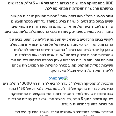
BDE במתמטיקה המגישים לבגרות ברמה של 4 ו – 5 יח"ל, מבלי שיש
ברשותם ההכשרה האקדמית המתאימה לכך.
שחר בר-אור
מנכ"ל סאנדיסק אמר: "חברות ההייטק סובלות מקשיים
קשים בגיוס מהנדסים. קושי זה בולט במיוחד על רקע מספר האנשים
שרוצים לעבוד בישראל, אך אין ברשותם ההכשרה והידע המתאימים.
כחברה בינלאומית, סאנדיסק עומדת בפני החלטות גלובאליות לגבי גיוס.
לקושי בגיוס מהנדסים בישראל יש השפעה שלילית על המוטיבציה של
החברות להעדיף גיוסי עובדים בישראל על פני מדינות אחרות בעולם,
שבהן קל יותר לגייס מהנדסים." בהמשך התייחס בר-אור למהלכים
שמובילות חברות הייטק ביוזמה "אנו דואגים להרצאות לתלמידים
והוריהם ומקיימים סיורים בחברות עצמן במטרה להדגיש בפניהם את
חשיבות למידת המתמטיקה, במטרה להעלות את המוטיבציה שלהם
ללימוד המקצוע", הוסיף מנכ"ל סאנדיסק.
התכנית "מתמטיקה תחילה" נועדה להביא לחציית רף 10000 התלמידים
הניגשים לבגרות בהיקף של 5 יח"ל במתמטיקה (גידול של 15%) בתוך
שנה והכפלת שיעור לומדי חמש יחידות לימוד במקצועות המתמטיקה,
פיזיקה וכימיה בתוך 5 שנים, כדי להציב את ישראל בין עשרים המדינות
המובילות בחינוך למצוינות בעולם.
התכנית אומצה בחודשים האחרונים על ידי משרד החינוך והיא פרי