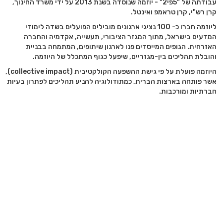
עבודתה של "5פי2" - יוזמה שנוסדה בשנת 2013 על ידי משרד החינוך,
קרן רש"י, קרן טראמפ ואינטל.
ליוזמה חברו כ- 100 נציגי ארגונים מובילים הפועלים בשדה לימודי
המדעים בישראל, מתוך המגזר הציבורי, תעשייה, אקדמיה והחברה
האזרחית. הגופים המייסדים פנו לארגון שיתופים, המתמחה בבניית
והובלת תהליכים בין-מגזריים, שיפעל כגוף המתכלל של היוזמה.
היוזמה פועלת על פי גישת ההשפעה הקולקטיבית (collective impact),
אשר פותחה בארצות הברית, כמתודולוגיה להניע תהליכים לפתרון בעיות
חברתיות ומורכבות.