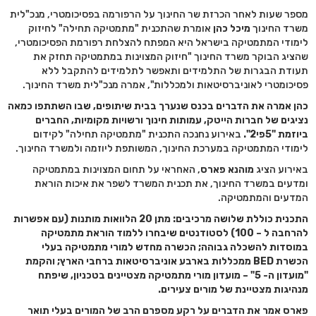
מספר שעות לאחר הכרזת שר החינוך על הרפורמה בפסיכומטרי, מנכ"לית
משרד החינוך
מיכל כהן
אומרת שהתכנית "מתמטיקה תחילה" לחיזוק
לימודי המתמטיקה בישראל היא המפתח להצלחת רפורמת הפסיכומטרי,
שהציג הבוקר משרד החינוך "חיזוק המצוינות במתמטיקה תחזק את
תעודת הבגרות של התלמידים ותאפשר לתלמידים להתקבל ללא
פסיכומטרי לאוניברסיטאות ולמכללות", אמרה מנכ"לית משרד החינוך.
כהן אמרה את הדברים בכנס שנערך בבית שיתופים, שבו השתתפו כמאה
נציגים של חברות הייטק, עמותות חינוך ורשויות מקומיות, החברים
ביוזמת "5פי2".
באירוע נחנכה התכנית "מתמטיקה תחילה" לקידום
לימודי המתמטיקה במערכת החינוך, המשותפת ליוזמה ולמשרד החינוך.
באירוע הציג
מוהנא פארס
, האחראי על תחום המצוינות במתמטיקה
ומדעים במשרד החינוך, את תכנית המשרד לשפר את איכות הוראת
המדעים והמתמטיקה.
התכנית כוללת שלושה מרכיבים: מתן 20 הלוואות מותנות (עם אפשרות
להרחבה ל – 100) לסטודנטים שיבחרו ללמוד הוראת מתמטיקה
במוסדות להשכלה גבוהה; הכשרה מחדש למורי מתמטיקה בעלי
הכשרת BED ממכללות בארבע אוניברסיטאות ברחבי הארץ; והקמת
"מועדון ה- 5" – מועדון מורי מתמטיקה מצטיינים בטכניון, שיפתח
מנהיגות מצטיינת של מורים צעירים.
פארס אמר את הדברים על רקע מספרם הרב של המורים בעלי תואר