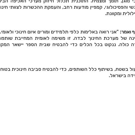
י מוגן, תומך ומצמיח. התוכנית תכלול חיזוק מערכי האכיפה הבי
י והפסיכולוגי, קמפיין מודעות רחב, והעמקת ההכשרות לצוותי חינוך
לולית ומקוונת.
ף ואמר:
"אני רואה באלימות כלפי תלמידים ומורים איום חינוכי ולאומי.
ה של מערכת החינוך לבדה. זו משימה לאומית המחייבת שותפו
כולה. ננקוט בכל הכלים כדי להבטיח שבית הספר יישאר המקו
ול בשטח, בשיתוף כלל השותפים, כדי להבטיח סביבה חינוכית בטוח
ידה בישראל.