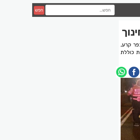
חפש
נוך
פר קרע,
ת כוללת