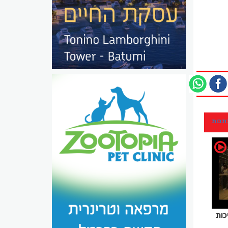
כתבות
כות