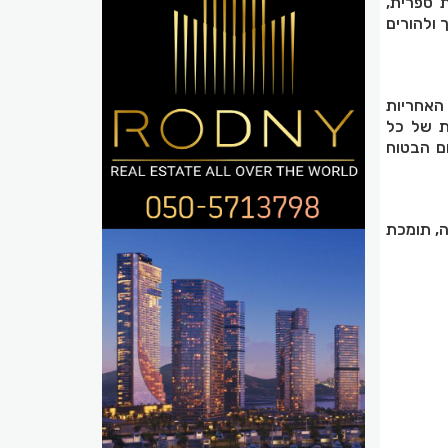
ת ספרית,
 ולהורים
 האחריות
ת של כל
ם הבטוח
ה, תומכת