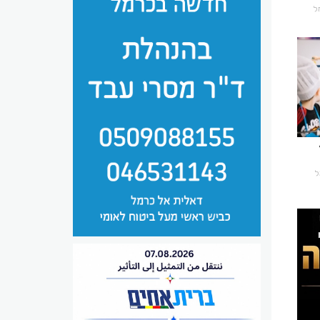
מל
מל