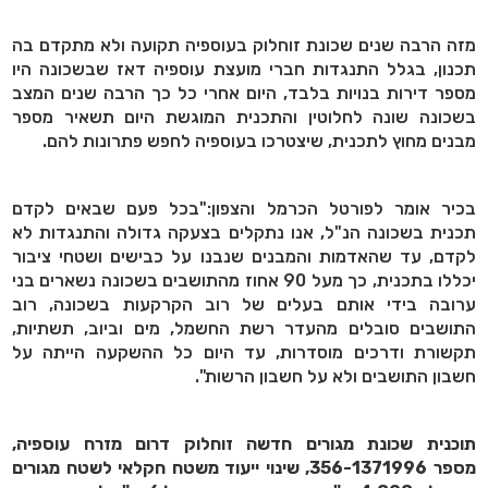
מזה הרבה שנים שכונת זוחלוק בעוספיה תקועה ולא מתקדם בה
תכנון, בגלל התנגדות חברי מועצת עוספיה דאז שבשכונה היו
מספר דירות בנויות בלבד, היום אחרי כל כך הרבה שנים המצב
בשכונה שונה לחלוטין והתכנית המוגשת היום תשאיר מספר
מבנים מחוץ לתכנית, שיצטרכו בעוספיה לחפש פתרונות להם.
בכיר אומר לפורטל הכרמל והצפון:"בכל פעם שבאים לקדם
תכנית בשכונה הנ"ל, אנו נתקלים בצעקה גדולה והתנגדות לא
לקדם, עד שהאדמות והמבנים שנבנו על כבישים ושטחי ציבור
יכללו בתכנית, כך מעל 90 אחוז מהתושבים בשכונה נשארים בני
ערובה בידי אותם בעלים של רוב הקרקעות בשכונה, רוב
התושבים סובלים מהעדר רשת החשמל, מים וביוב, תשתיות,
תקשורת ודרכים מוסדרות, עד היום כל ההשקעה הייתה על
חשבון התושבים ולא על חשבון הרשות".
תוכנית שכונת מגורים חדשה זוחלוק דרום מזרח עוספיה,
מספר 356-1371996, שינוי ייעוד משטח חקלאי לשטח מגורים