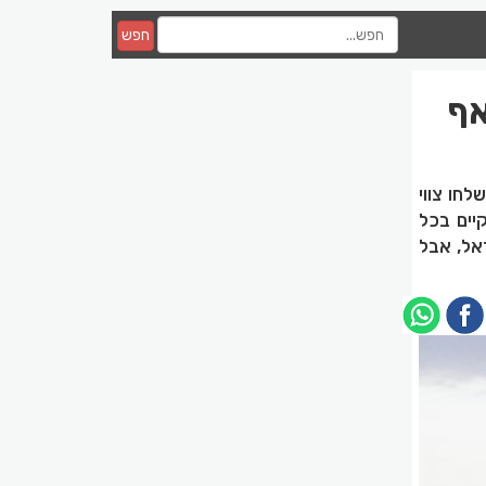
חפש
אף
חו צווי
יים בכל
אל, אבל