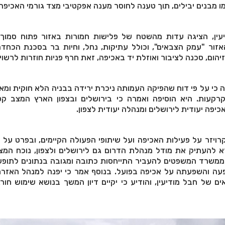
מבנים יבילים, תוך טענה לחוסר מענה אפקטיבי מצד גורמי האכיפה.
עין, הציגה עדות מהשטח של פלישות חמורות באזור פתוח סמוך ל
אזור "עמק הצבאים", וכולל עתיקות, נחל, וחיות בר בסכנת הכחד
ום, סכנה לציבור ואוזלת יד באכיפה, זאת חרף פניות חוזרות לרשויו
ה כי על פי דוח שהפיקה העמותה ניכרת ירידה בבניה הלא חוקית ומא
רקעות. היא הוסיפה ואמרה כי בירושלים ובצפון הארץ המצב קט
יפה יעודית לירושלים ומנהלה יעודית לצפון.
 קרויזר על פעילות האכיפה ועל שיתופי הפעולה הקיימים, ובפרט על
 להעתיק את מודל מנהלת הדרום גם לירושלים ולצפון, נוכח המצ
 ממשרד המשפטים להעביר התייחסות כתובה ומגובה בנתונים לתופע
פעה והשפעתה על אכיפה בפועל. בנוסף אמר כי יפנה למנהל האזרח
 של חבל מודיעין, והודיע כי יקיים דיון המשך בנושא שימוש חו