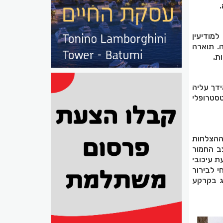
מודיעין
ה. תוארה
ת.
ידך עליה
סטרופלי
 ההצלחות
ב החמור
ת עיכובי
י לבירור
רג בקרקע