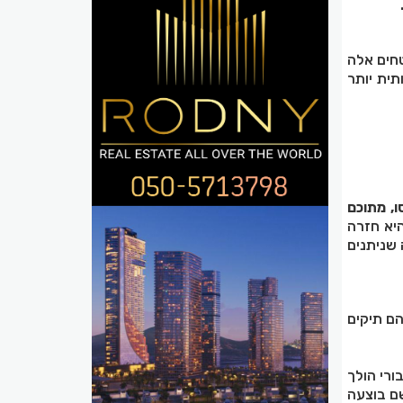
חים אלה
תית יותר
סו, מתוכם
היא חזרה
 שניתנים
ם תיקים
רי הולך
שם בוצעה