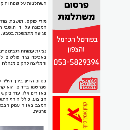
השתלטות על שטח והוקמו 
מירי פוקס
, תושבת מודי
המכונה על ידי תושבי ה
פגיעה מתמשכת בטבע, זיה
נציגת
עמותת רגבים
ציינ
באכיפה נגד פולשים לק
והמליצה להקים מנהלת אכ
בסיום הדיון בירך היו״ר
שנרשמו בדרום. הוא קרא
באזורים אלו. עוד ביקש
הביצוע, כולל היקף התו
המצב באזור עמק הצבאים
פרטית.