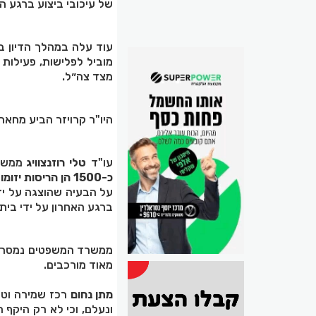
של עיכובי ביצוע ברגע הא
עוד עלה במהלך הדיון ב
מוביל לפלישות, פעילות 
מצד צה״ל.
היו"ר קרויזר הביע מחאה
עו"ד
טלי רוזנצוויג
ממשט
כ-1500 הן הריסות יזומות על ידי המדינה, ו-4340 הריסות עצמיות כתוצאה מהליך אכיפה
על הבעיה שהוצגה על ידי
ברגע האחרון על ידי בית
ממשרד המשפטים נמסר ב
מאוד מורכבים.
מתן נחום
רכז שמירה וטב
ונעלם, וכי לא רק היקף