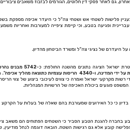
חרון, גם לאחר פסקי דין חלוטים, הגורמים לבזבוז משאבים ציבוריים.
עניין פלישות לשטחי אש ושטחי צה"ל כי היעדר אכיפה מספקת בשט
עבריינית ופגיעה בטבע, וכי קיימת ציפייה למעורבות ואחריות משמעו
 על היעדרם של נציגי צה"ל ומשרד הביטחון מהדיון.
רת ישראל הציגה נתונים מהשנה החולפת: כ-
5742 מבנים נהר
". 
 רשות מקרקעי ישראל ואמרה כי צווים לעיכובי ביצוע של צווי הריסה
 המשפט פוגעים ביכולת האכיפה של הרשויות המנהליות.
דיון כי כל האירועים שמעורבת בהם שאלה של בעלות על הקרקע ה
ע בחברה להגנת הטבע הסביר כי השטחים הפתוחים הם משאב ציבו
 הפלישה קובע אלא גם רגישות השטח. הובאה דוגמה לנחל מודיעין, 