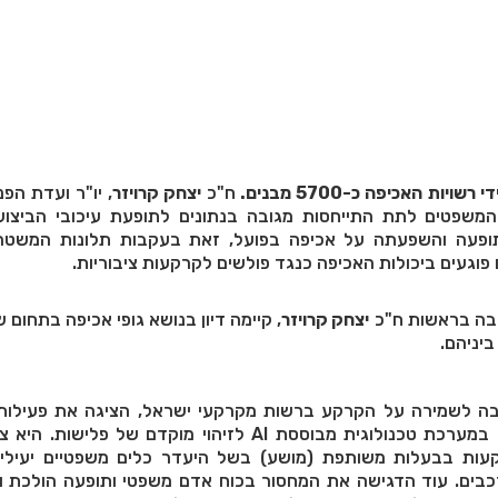
ח"כ
יצחק קרויזר
, יו"ר ועדת הפנ
שפטים לתת התייחסות מגובה בנתונים לתופעת עיכובי הביצוע 
תופעה והשפעתה על אכיפה בפועל, זאת בעקבות תלונות המשטר
 פוגעים ביכולות האכיפה כנגד פולשים לקרקעות ציבוריות.
יבה בראשות ח"כ
יצחק קרויזר
, קיימה דיון בנושא גופי אכיפה בתחום 
ביניהם.
בה לשמירה על הקרקע ברשות מקרקעי ישראל, הציגה את פעילות
בכל הארץ, כולל שימוש במערכת טכנולוגית מבוססת AI לזיהוי מוקדם של פליש
ות בבעלות משותפת (מושע) בשל היעדר כלים משפטיים יעילים
רכבים. עוד הדגישה את המחסור בכוח אדם משפטי ותופעה הולכת 