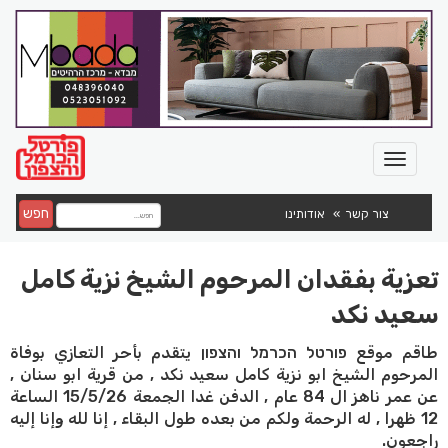
חפש
צור קשר
אודותינו
تعزية بفقدان المرحوم الشيخ نزية كامل
سعيد نكد
طاقم موقع פורטל הכרמל והצפון يتقدم بأحر التعازي بوفاة
المرحوم الشيخ ابو نزية كامل سعيد نكد , من قرية ابو سنان ,
عن عمر ناهز ال 84 عام , الدفن غدا الجمعة 15/5/26 الساعة
12 ظهرا , له الرحمة ولكم من بعده طول البقاء , إنا لله وإنا إليه
راجعون.