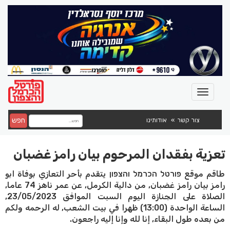
חפש
צור קשר
אודותינו
تعزية بفقدان المرحوم بيان رامز غضبان
طاقم موقع פורטל הכרמל והצפון يتقدم بأحر التعازي بوفاة ابو
رامز بيان رامز غضبان, من دالية الكرمل, عن عمر ناهز 74 عاما,
الصلاة على الجنازة اليوم السبت الموافق 23/05/2023,
الساعة الواحدة (13:00) ظهرا في بيت الشعب, له الرحمه ولكم
من بعده طول البقاء, إنا لله وإنا إليه راجعون.