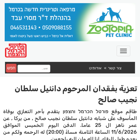
חפש
צור קשר
אודותינו
تعزية بفقدان المرحوم دانئيل سلطان
نجيب صالح
طاقم موقع פורטל הכרמל והצפון يتقدم بأحر التعازي بوفاة
الماُسوف على شبابه دانئيل سلطان نجيب صالح , من يركا , عن
عمر ناهز ال 25 عاما. الدفن اليوم الخميس الموافق
11/6/2026 الساعة الثامنة مساءً (20:00) له الرحمه ولكم من
بعده طول البقاء, انا لله وان اليه راجعون.