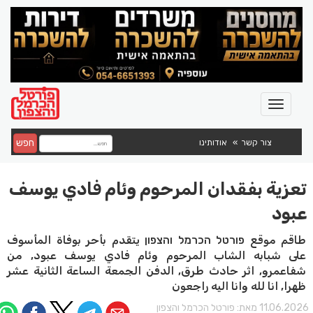
חפש
צור קשר
אודותינו
تعزية بفقدان المرحوم وئام فادي يوسف
عبود
طاقم موقع פורטל הכרמל והצפון يتقدم بأحر بوفاة المأسوف
على شبابه الشاب المرحوم وئام فادي يوسف عبود, من
شفاعمرو, اثر حادث طرق, الدفن الجمعة الساعة الثانية عشر
ظهرا, انا لله وانا اليه راجعون
11.06.202 מאת:
פורטל הכרמל והצפון